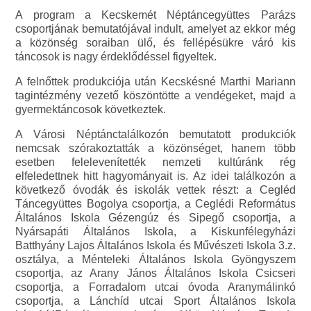
A program a Kecskemét Néptáncegyüttes Parázs
csoportjának bemutatójával indult, amelyet az ekkor még
a közönség soraiban ülő, és fellépésükre váró kis
táncosok is nagy érdeklődéssel figyeltek.
A felnőttek produkciója után Kecskésné Marthi Mariann
tagintézmény vezető köszöntötte a vendégeket, majd a
gyermektáncosok következtek.
A Városi Néptánctalálkozón bemutatott produkciók
nemcsak szórakoztatták a közönséget, hanem több
esetben felelevenítették nemzeti kultúránk rég
elfeledettnek hitt hagyományait is. Az idei találkozón a
következő óvodák és iskolák vettek részt: a Cegléd
Táncegyüttes Bogolya csoportja, a Ceglédi Református
Általános Iskola Gézengúz és Sipegő csoportja, a
Nyársapáti Általános Iskola, a Kiskunfélegyházi
Batthyány Lajos Általános Iskola és Művészeti Iskola 3.z.
osztálya, a Ménteleki Általános Iskola Gyöngyszem
csoportja, az Arany János Általános Iskola Csicseri
csoportja, a Forradalom utcai óvoda Aranymálinkó
csoportja, a Lánchíd utcai Sport Általános Iskola