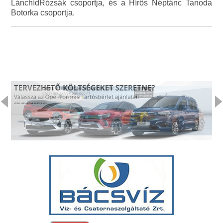
LánchídRózsák csoportja, és a Hírös Néptánc Tanoda
Botorka csoportja.