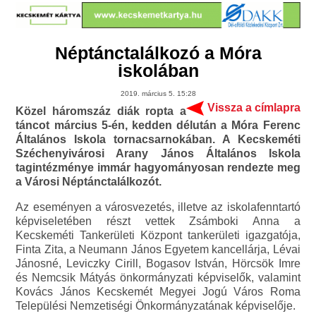
Néptánctalálkozó a Móra
iskolában
2019. március 5. 15:28
Vissza a címlapra
Közel háromszáz diák ropta a
táncot március 5-én, kedden délután a Móra Ferenc
Általános Iskola tornacsarnokában. A Kecskeméti
Széchenyivárosi Arany János Általános Iskola
tagintézménye immár hagyományosan rendezte meg
a Városi Néptánctalálkozót.
Az eseményen a városvezetés, illetve az iskolafenntartó
képviseletében részt vettek Zsámboki Anna a
Kecskeméti Tankerületi Központ tankerületi igazgatója,
Finta Zita, a Neumann János Egyetem kancellárja, Lévai
Jánosné, Leviczky Cirill, Bogasov István, Hörcsök Imre
és Nemcsik Mátyás önkormányzati képviselők, valamint
Kovács János Kecskemét Megyei Jogú Város Roma
Települési Nemzetiségi Önkormányzatának képviselője.