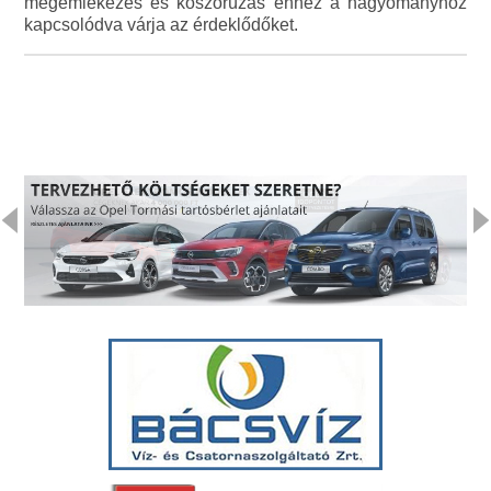
megemlékezés és koszorúzás ehhez a hagyományhoz
kapcsolódva várja az érdeklődőket.