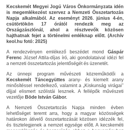
Kecskemét Megyei Jogú Város Önkormányzata idén
is megemlékezést szervez a Nemzeti Összetartozás
Napja alkalmából. Az eseményt 2026. június 4-én,
csütörtökön 17 órától rendezik meg az
Országzászlónál, ahol a résztvevők közösen
hajthatnak fejet a történelmi emléknap előtt. (Archív
keol.hu fotó: 2025)
A rendezvényen emlékező beszédet mond
Gáspár
Ferenc
József Attila-díjas író, aki gondolataival idézi fel
a nemzeti összetartozás jelentőségét és üzenetét.
Az ünnepi program művészeti közreműködői a
Kecskemét Táncegyüttes
arany- és kiemelt arany
minősítéssel rendelkező, valamint a „Kiskunság virágai"
díjjal elismert szólistái lesznek. A fellépők művészeti
vezetője
Böde István Gábor.
A Nemzeti Összetartozás Napja minden évben
lehetőséget teremt arra, hogy a magyar közösségek
határokon átívelő összetartozását közösen idézzék fel,
és tisztelegjenek a nemzet egysége előtt. A kecskeméti