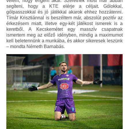
velem, hogy engem akar. Szeretnék most már abban
segíteni, hogy a KTE elérje a céljait. Gólokkal,
gólpasszokkal és jó játékkal akarok ehhez hozzátenni.
Tímár Krisztiánnal is beszéltem már, abszolút pozitív az
érkezésem miatt, illetve egy-két játékost ismerek is a
keretből. A Kecskemétet egy masszív csapatnak
ismertem meg az előző idényben, mindig a maximumot
kell beletennünk a munkába, és akkor sikeresek leszünk
– mondta Németh Barnabás.