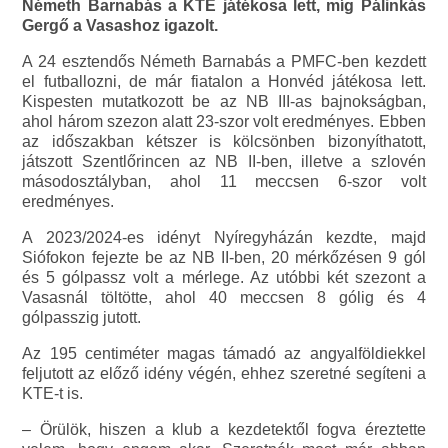
Németh Barnabás a KTE játékosa lett, míg Pálinkás
Gergő a Vasashoz igazolt.
A 24 esztendős Németh Barnabás a PMFC-ben kezdett
el futballozni, de már fiatalon a Honvéd játékosa lett.
Kispesten mutatkozott be az NB III-as bajnokságban,
ahol három szezon alatt 23-szor volt eredményes. Ebben
az időszakban kétszer is kölcsönben bizonyíthatott,
játszott Szentlőrincen az NB II-ben, illetve a szlovén
másodosztályban, ahol 11 meccsen 6-szor volt
eredményes.
A 2023/2024-es idényt Nyíregyházán kezdte, majd
Siófokon fejezte be az NB II-ben, 20 mérkőzésen 9 gól
és 5 gólpassz volt a mérlege. Az utóbbi két szezont a
Vasasnál töltötte, ahol 40 meccsen 8 gólig és 4
gólpasszig jutott.
Az 195 centiméter magas támadó az angyalföldiekkel
feljutott az előző idény végén, ehhez szeretné segíteni a
KTE-t is.
– Örülök, hiszen a klub a kezdetektől fogva éreztette