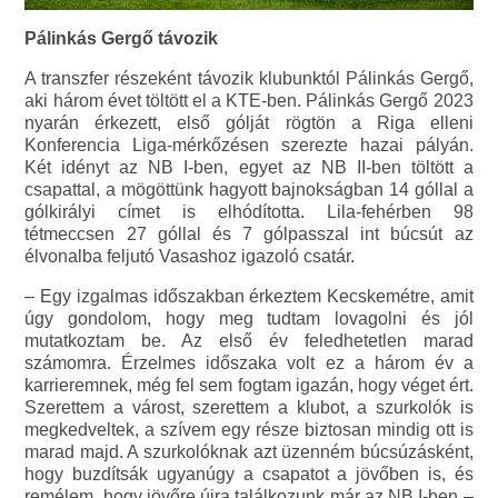
Pálinkás Gergő távozik
A transzfer részeként távozik klubunktól Pálinkás Gergő,
aki három évet töltött el a KTE-ben. Pálinkás Gergő 2023
nyarán érkezett, első gólját rögtön a Riga elleni
Konferencia Liga-mérkőzésen szerezte hazai pályán.
Két idényt az NB I-ben, egyet az NB II-ben töltött a
csapattal, a mögöttünk hagyott bajnokságban 14 góllal a
gólkirályi címet is elhódította. Lila-fehérben 98
tétmeccsen 27 góllal és 7 gólpasszal int búcsút az
élvonalba feljutó Vasashoz igazoló csatár.
– Egy izgalmas időszakban érkeztem Kecskemétre, amit
úgy gondolom, hogy meg tudtam lovagolni és jól
mutatkoztam be. Az első év feledhetetlen marad
számomra. Érzelmes időszaka volt ez a három év a
karrieremnek, még fel sem fogtam igazán, hogy véget ért.
Szerettem a várost, szerettem a klubot, a szurkolók is
megkedveltek, a szívem egy része biztosan mindig ott is
marad majd. A szurkolóknak azt üzenném búcsúzásként,
hogy buzdítsák ugyanúgy a csapatot a jövőben is, és
remélem, hogy jövőre újra találkozunk már az NB I-ben –