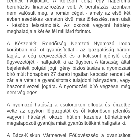
cégnek nyújtották. A kölcsön célja egy naperőmű
beruházás finanszírozása volt. A beruházás azonban
nem valósult meg, a román céget - amely az első két
évben esedékes kamaton kívül más törlesztést nem utalt
- később felszámolták. Az okozott vagyoni hátrány
meghaladja a két és fél milliárd forintot.
A Készenléti Rendőrség Nemzeti Nyomozó Iroda
korábban már öt gyanúsítottat - az Igazgatóság három
tagját, a cég cégvezetőjét és a kölcsönt igénylő cég
ügyvezetőjét - hallgatott ki az ügyben. A társaság által
bejelentett polgári jogi igény biztosítására a nyomozási
bíró múlt hónapban 27 darab ingatlan kapcsán rendelt el
zár alá vételt a gyanúsítottak tulajdoni hányadára, vagy
haszonélvezeti jogára. A nyomozási bíró végzése még
nem végleges.
A nyomozó hatóság a csütörtökön elfogta és őrizetbe
vette az egykori főigazgatót és őt különösen jelentős
vagyoni hátrányt okozó hűtlen kezelés bűntettének
megalapozott gyanúja miatt gyanúsítottként hallgatta ki.
A Bács-Kiskun Vármegyei Főügyészség a gyanúsított