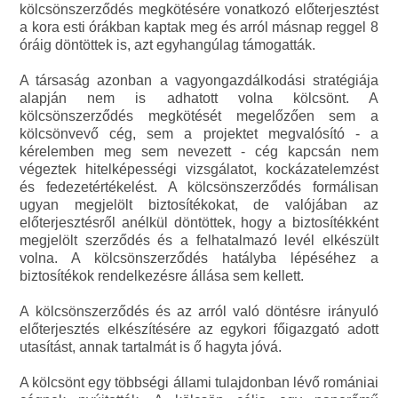
kölcsönszerződés megkötésére vonatkozó előterjesztést
a kora esti órákban kaptak meg és arról másnap reggel 8
óráig döntöttek is, azt egyhangúlag támogatták.
A társaság azonban a vagyongazdálkodási stratégiája
alapján nem is adhatott volna kölcsönt. A
kölcsönszerződés megkötését megelőzően sem a
kölcsönvevő cég, sem a projektet megvalósító - a
kérelemben meg sem nevezett - cég kapcsán nem
végeztek hitelképességi vizsgálatot, kockázatelemzést
és fedezetértékelést. A kölcsönszerződés formálisan
ugyan megjelölt biztosítékokat, de valójában az
előterjesztésről anélkül döntöttek, hogy a biztosítékként
megjelölt szerződés és a felhatalmazó levél elkészült
volna. A kölcsönszerződés hatályba lépéséhez a
biztosítékok rendelkezésre állása sem kellett.
A kölcsönszerződés és az arról való döntésre irányuló
előterjesztés elkészítésére az egykori főigazgató adott
utasítást, annak tartalmát is ő hagyta jóvá.
A kölcsönt egy többségi állami tulajdonban lévő romániai