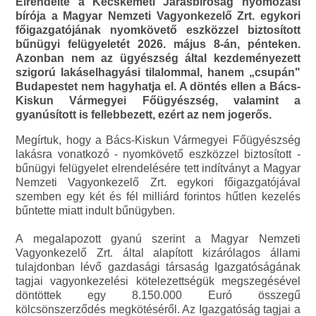
Elrendelte a Kecskeméti Járásbíróság nyomozási
bírója a Magyar Nemzeti Vagyonkezelő Zrt. egykori
főigazgatójának nyomkövető eszközzel biztosított
bűnügyi felügyeletét 2026. május 8-án, pénteken.
Azonban nem az ügyészség által kezdeményezett
szigorú lakáselhagyási tilalommal, hanem „csupán"
Budapestet nem hagyhatja el. A döntés ellen a Bács-
Kiskun Vármegyei Főügyészség, valamint a
gyanúsított is fellebbezett, ezért az nem jogerős.
Megírtuk, hogy a Bács-Kiskun Vármegyei Főügyészség
lakásra vonatkozó - nyomkövető eszközzel biztosított -
bűnügyi felügyelet elrendelésére tett indítványt a Magyar
Nemzeti Vagyonkezelő Zrt. egykori főigazgatójával
szemben egy két és fél milliárd forintos hűtlen kezelés
bűntette miatt indult bűnügyben.
A megalapozott gyanú szerint a Magyar Nemzeti
Vagyonkezelő Zrt. által alapított kizárólagos állami
tulajdonban lévő gazdasági társaság Igazgatóságának
tagjai vagyonkezelési kötelezettségük megszegésével
döntöttek egy 8.150.000 Euró összegű
kölcsönszerződés megkötéséről. Az Igazgatóság tagjai a