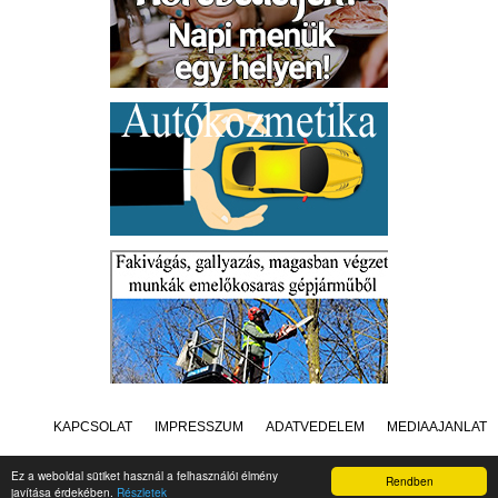
KAPCSOLAT
IMPRESSZUM
ADATVÉDELEM
MÉDIAAJÁNLAT
Ez a weboldal sütiket használ a felhasználói élmény
Rendben
javítása érdekében.
Részletek
Készítette:
Raster Studio