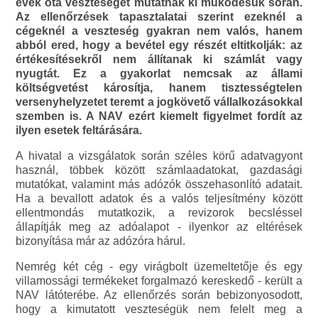
évek óta veszteséget mutatnak ki működésük során.
Az ellenőrzések tapasztalatai szerint ezeknél a
cégeknél a veszteség gyakran nem valós, hanem
abból ered, hogy a bevétel egy részét eltitkolják: az
értékesítésekről nem állítanak ki számlát vagy
nyugtát. Ez a gyakorlat nemcsak az állami
költségvetést károsítja, hanem tisztességtelen
versenyhelyzetet teremt a jogkövető vállalkozásokkal
szemben is. A NAV ezért kiemelt figyelmet fordít az
ilyen esetek feltárására.
A hivatal a vizsgálatok során széles körű adatvagyont
használ, többek között számlaadatokat, gazdasági
mutatókat, valamint más adózók összehasonlító adatait.
Ha a bevallott adatok és a valós teljesítmény között
ellentmondás mutatkozik, a revizorok becsléssel
állapítják meg az adóalapot - ilyenkor az eltérések
bizonyítása már az adózóra hárul.
Nemrég két cég - egy virágbolt üzemeltetője és egy
villamossági termékeket forgalmazó kereskedő - került a
NAV látóterébe. Az ellenőrzés során bebizonyosodott,
hogy a kimutatott veszteségük nem felelt meg a