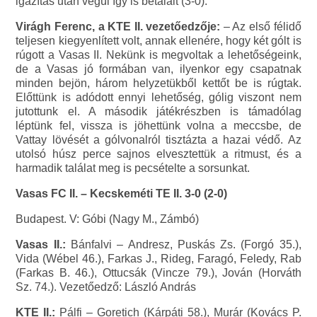
igazítás után végül így is betalált (3-0).
Virágh Ferenc, a KTE II. vezetőedzője:
– Az első félidő
teljesen kiegyenlített volt, annak ellenére, hogy két gólt is
rúgott a Vasas II. Nekünk is megvoltak a lehetőségeink,
de a Vasas jó formában van, ilyenkor egy csapatnak
minden bejön, három helyzetükből kettőt be is rúgtak.
Előttünk is adódott ennyi lehetőség, gólig viszont nem
jutottunk el. A második játékrészben is támadólag
léptünk fel, vissza is jöhettünk volna a meccsbe, de
Vattay lövését a gólvonalról tisztázta a hazai védő. Az
utolsó húsz perce sajnos elvesztettük a ritmust, és a
harmadik találat meg is pecsételte a sorsunkat.
Vasas FC II. – Kecskeméti TE II. 3-0 (2-0)
Budapest. V: Góbi (Nagy M., Zámbó)
Vasas II.:
Bánfalvi – Andresz, Puskás Zs. (Forgó 35.),
Vida (Wébel 46.), Farkas J., Rideg, Faragó, Feledy, Rab
(Farkas B. 46.), Ottucsák (Vincze 79.), Jován (Horváth
Sz. 74.). Vezetőedző: László András
KTE II.:
Pálfi – Goretich (Kárpáti 58.), Murár (Kovács P.