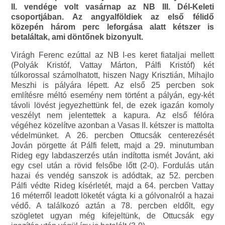
II. vendége volt vasárnap az NB III. Dél-Keleti
csoportjában. Az angyalföldiek az első félidő
közepén három perc leforgása alatt kétszer is
betaláltak, ami döntőnek bizonyult.
Virágh Ferenc ezúttal az NB I-es keret fiataljai mellett
(Polyák Kristóf, Vattay Márton, Pálfi Kristóf) két
túlkorossal számolhatott, hiszen Nagy Krisztián, Mihajlo
Meszhi is pályára lépett. Az első 25 percben sok
említésre méltó esemény nem történt a pályán, egy-két
távoli lövést jegyezhettünk fel, de ezek igazán komoly
veszélyt nem jelentettek a kapura. Az első félóra
végéhez közelítve azonban a Vasas II. kétszer is mattolta
védelmünket. A 26. percben Ottucsák centerezését
Jován pörgette át Pálfi felett, majd a 29. minutumban
Rideg egy labdaszerzés után indította ismét Jovánt, aki
egy csel után a rövid felsőbe lőtt (2-0). Fordulás után
hazai és vendég sanszok is adódtak, az 52. percben
Pálfi védte Rideg kísérletét, majd a 64. percben Vattay
16 méterről leadott löketét vágta ki a gólvonalról a hazai
védő. A találkozó aztán a 78. percben eldőlt, egy
szögletet ugyan még kifejeltünk, de Ottucsák egy