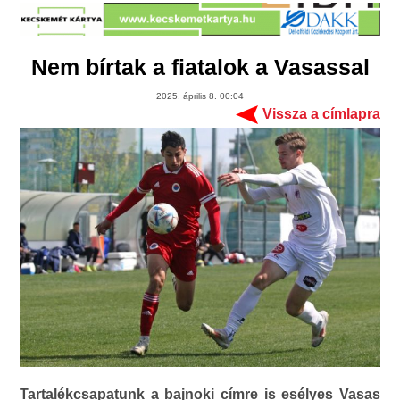
Nem bírtak a fiatalok a Vasassal
2025. április 8. 00:04
Vissza a címlapra
Tartalékcsapatunk a bajnoki címre is esélyes Vasas