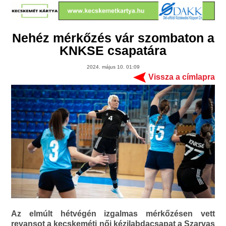
Nehéz mérkőzés vár szombaton a
KNKSE csapatára
2024. május 10. 01:09
Vissza a címlapra
Az elmúlt hétvégén izgalmas mérkőzésen vett
revansot a kecskeméti női kézilabdacsapat a Szarvas