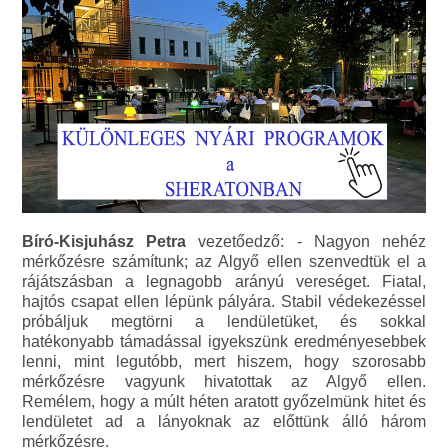
Bíró-Kisjuhász Petra
vezetőedző: - Nagyon nehéz
mérkőzésre számítunk; az Algyő ellen szenvedtük el a
rájátszásban a legnagobb arányú vereséget. Fiatal,
hajtós csapat ellen lépünk pályára. Stabil védekezéssel
próbáljuk megtörni a lendületüket, és sokkal
hatékonyabb támadással igyekszünk eredményesebbek
lenni, mint legutóbb, mert hiszem, hogy szorosabb
mérkőzésre vagyunk hivatottak az Algyő ellen.
Remélem, hogy a múlt héten aratott győzelmünk hitet és
lendületet ad a lányoknak az előttünk álló három
mérkőzésre.