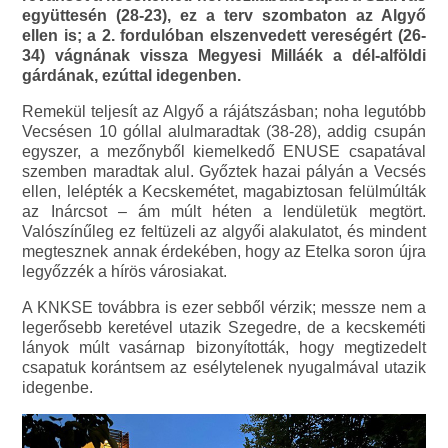
együttesén (28-23), ez a terv szombaton az Algyő
ellen is; a 2. fordulóban elszenvedett vereségért (26-
34) vágnának vissza Megyesi Milláék a dél-alföldi
gárdának, ezúttal idegenben.
Remekül teljesít az Algyő a rájátszásban; noha legutóbb
Vecsésen 10 góllal alulmaradtak (38-28), addig csupán
egyszer, a mezőnyből kiemelkedő ENUSE csapatával
szemben maradtak alul. Győztek hazai pályán a Vecsés
ellen, lelépték a Kecskemétet, magabiztosan felülmúlták
az Inárcsot – ám múlt héten a lendületük megtört.
Valószínűleg ez feltüzeli az algyői alakulatot, és mindent
megtesznek annak érdekében, hogy az Etelka soron újra
legyőzzék a hírös városiakat.
A KNKSE továbbra is ezer sebből vérzik; messze nem a
legerősebb keretével utazik Szegedre, de a kecskeméti
lányok múlt vasárnap bizonyították, hogy megtizedelt
csapatuk korántsem az esélytelenek nyugalmával utazik
idegenbe.