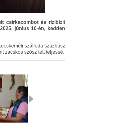
 csirkecombot és rizibizit
 2025. június 10-én, kedden
 kecskeméti szálloda százhúsz
zacskós szósz tett teljessé.