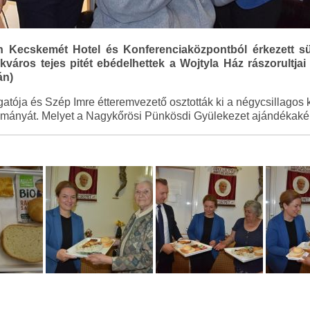
 Kecskemét Hotel és Konferenciaközpontból érkezett sült
kváros tejes pitét ebédelhettek a Wojtyla Ház rászorultjai
án)
zgatója és Szép Imre étteremvezető osztották ki a négycsillagos
ányát. Melyet a Nagykőrösi Pünkösdi Gyülekezet ajándékaként 