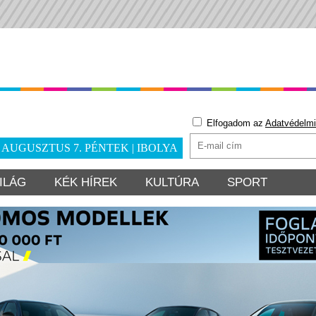
Elfogadom az
Adatvédelmi
. AUGUSZTUS 7. PÉNTEK | IBOLYA
ILÁG
KÉK HÍREK
KULTÚRA
SPORT