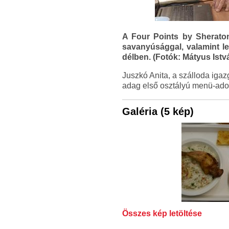
A Four Points by Sheraton
savanyúsággal, valamint le
délben. (Fotók: Mátyus Istv
Juszkó Anita, a szálloda iga
adag első osztályú menü-adom
Galéria (5 kép)
Összes kép letöltése