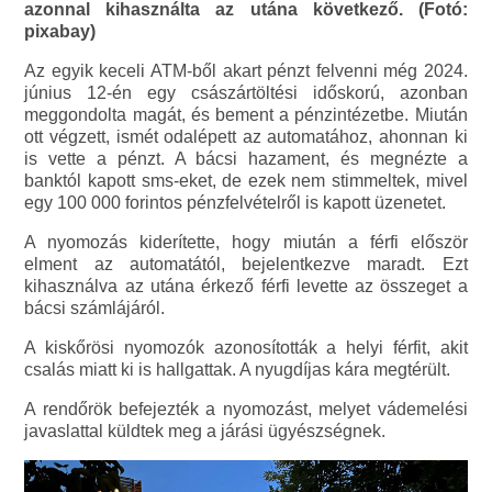
azonnal kihasználta az utána következő. (Fotó:
pixabay)
Az egyik keceli ATM-ből akart pénzt felvenni még 2024.
június 12-én egy császártöltési időskorú, azonban
meggondolta magát, és bement a pénzintézetbe. Miután
ott végzett, ismét odalépett az automatához, ahonnan ki
is vette a pénzt. A bácsi hazament, és megnézte a
banktól kapott sms-eket, de ezek nem stimmeltek, mivel
egy 100 000 forintos pénzfelvételről is kapott üzenetet.
A nyomozás kiderítette, hogy miután a férfi először
elment az automatától, bejelentkezve maradt. Ezt
kihasználva az utána érkező férfi levette az összeget a
bácsi számlájáról.
A kiskőrösi nyomozók azonosították a helyi férfit, akit
csalás miatt ki is hallgattak. A nyugdíjas kára megtérült.
A rendőrök befejezték a nyomozást, melyet vádemelési
javaslattal küldtek meg a járási ügyészségnek.