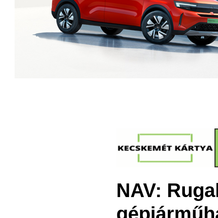
NAV: Ruga
gépjárműh