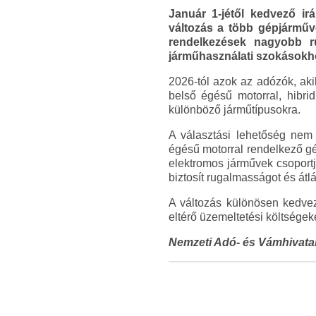
Január 1-jétől kedvező ir
változás a több gépjárműv
rendelkezések nagyobb r
járműhasználati szokásokh
2026-tól azok az adózók, aki
belső égésű motorral, hibri
különböző járműtípusokra.
A választási lehetőség nem
égésű motorral rendelkező gé
elektromos járművek csoportj
biztosít rugalmasságot és átl
A változás különösen kedvez
eltérő üzemeltetési költsége
Nemzeti Adó- és Vámhivata