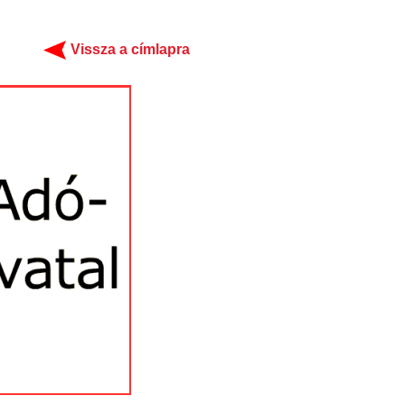
Vissza a címlapra