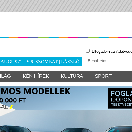
Elfogadom az
Adatvéde
. AUGUSZTUS 8. SZOMBAT | LÁSZLÓ
ILÁG
KÉK HÍREK
KULTÚRA
SPORT