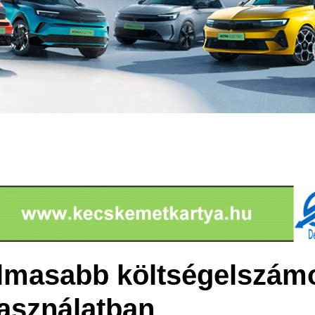
lmasabb költségelszámo
asználatban