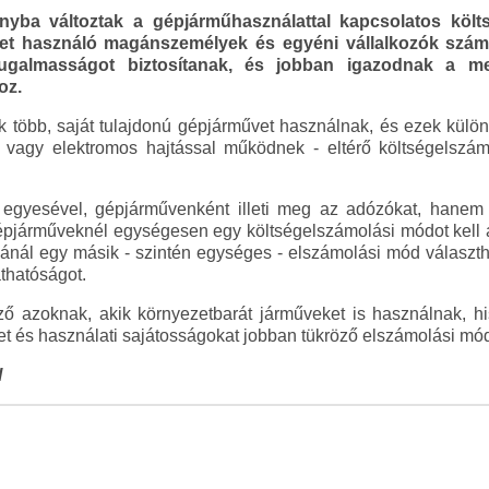
ányba változtak a gépjárműhasználattal kapcsolatos költ
et használó magánszemélyek és egyéni vállalkozók számár
ugalmasságot biztosítanak, és jobban igazodnak a meg
oz.
k több, saját tulajdonú gépjárművet használnak, és ezek kül
d vagy elektromos hajtással működnek - eltérő költségelszá
 egyesével, gépjárművenként illeti meg az adózókat, hanem 
pjárműveknél egységesen egy költségelszámolási módot kell a
ánál egy másik - szintén egységes - elszámolási mód választ
áthatóságot.
ő azoknak, akik környezetbarát járműveket is használnak, hi
ket és használati sajátosságokat jobban tükröző elszámolási mó
l