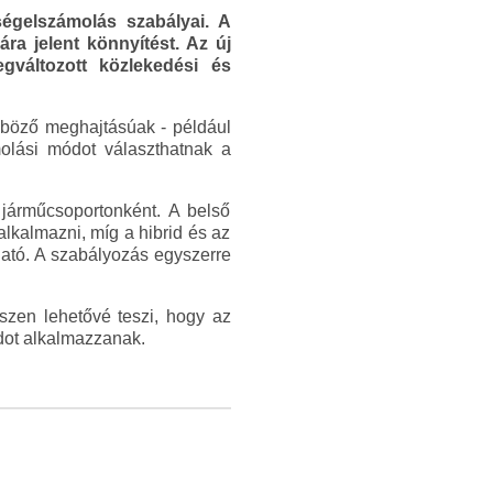
ségelszámolás szabályai. A
a jelent könnyítést. Az új
változott közlekedési és
önböző meghajtásúak - például
molási módot választhatnak a
járműcsoportonként. A belső
lkalmazni, míg a hibrid és az
ható. A szabályozás egyszerre
szen lehetővé teszi, hogy az
dot alkalmazzanak.