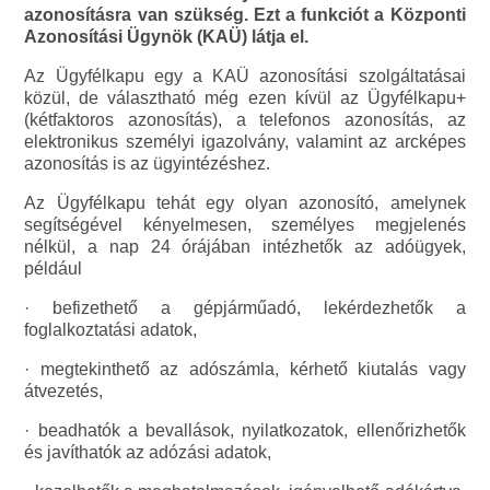
azonosításra van szükség. Ezt a funkciót a Központi
Azonosítási Ügynök (KAÜ) látja el.
Az Ügyfélkapu egy a KAÜ azonosítási szolgáltatásai
közül, de választható még ezen kívül az Ügyfélkapu+
(kétfaktoros azonosítás), a telefonos azonosítás, az
elektronikus személyi igazolvány, valamint az arcképes
azonosítás is az ügyintézéshez.
Az Ügyfélkapu tehát egy olyan azonosító, amelynek
segítségével kényelmesen, személyes megjelenés
nélkül, a nap 24 órájában intézhetők az adóügyek,
például
· befizethető a gépjárműadó, lekérdezhetők a
foglalkoztatási adatok,
· megtekinthető az adószámla, kérhető kiutalás vagy
átvezetés,
· beadhatók a bevallások, nyilatkozatok, ellenőrizhetők
és javíthatók az adózási adatok,