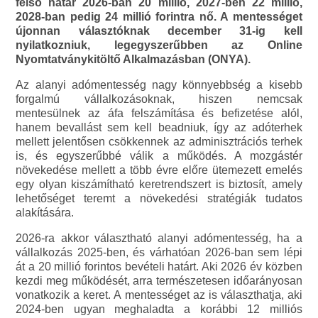
felső határ 2026-ban 20 millió, 2027-ben 22 millió,
2028-ban pedig 24 millió forintra nő. A mentességet
újonnan választóknak december 31-ig kell
nyilatkozniuk, legegyszerűbben az Online
Nyomtatványkitöltő Alkalmazásban (ONYA).
Az alanyi adómentesség nagy könnyebbség a kisebb
forgalmú vállalkozásoknak, hiszen nemcsak
mentesülnek az áfa felszámítása és befizetése alól,
hanem bevallást sem kell beadniuk, így az adóterhek
mellett jelentősen csökkennek az adminisztrációs terhek
is, és egyszerűbbé válik a működés. A mozgástér
növekedése mellett a több évre előre ütemezett emelés
egy olyan kiszámítható keretrendszert is biztosít, amely
lehetőséget teremt a növekedési stratégiák tudatos
alakítására.
2026-ra akkor választható alanyi adómentesség, ha a
vállalkozás 2025-ben, és várhatóan 2026-ban sem lépi
át a 20 millió forintos bevételi határt. Aki 2026 év közben
kezdi meg működését, arra természetesen időarányosan
vonatkozik a keret. A mentességet az is választhatja, aki
2024-ben ugyan meghaladta a korábbi 12 milliós