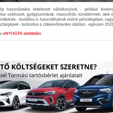
ép használatára kötelezett vállalkozások - például kiskere
ztikai sebészek, gyógyszertárak, masszőrök, konditermek, aki
ödtetnek - továbbra is használhatnak online pénztárgépet, vagy
ztárgépek - biztosítva a zökkenőmentes átállást - egészen 2028.
hu
eNYUGTA-aloldalán
.