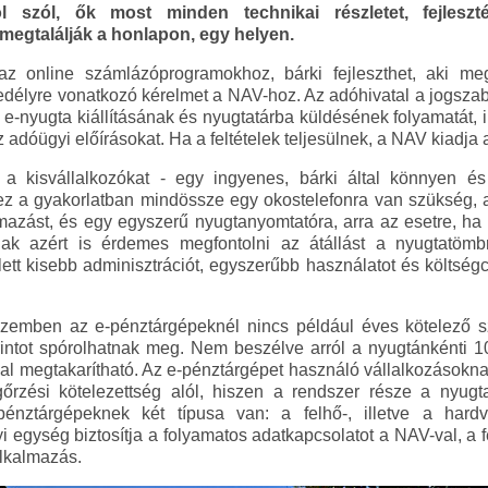
ról szól, ők most minden technikai részletet, fejlesz
 megtalálják a honlapon, egy helyen.
az online számlázóprogramokhoz, bárki fejleszthet, aki me
gedélyre vonatkozó kérelmet a NAV-hoz. Az adóhivatal a jogsz
z e-nyugta kiállításának és nyugtatárba küldésének folyamatát, 
z adóügyi előírásokat. Ha a feltételek teljesülnek, a NAV kiadja
e a kisvállalkozókat - egy ingyenes, bárki által könnyen 
hez a gyakorlatban mindössze egy okostelefonra van szükség, am
azást, és egy egyszerű nyugtanyomtatóra, arra az esetre, ha
knak azért is érdemes megfontolni az átállást a nyugtatömb
tt kisebb adminisztrációt, egyszerűbb használatot és költsé
zemben az e-pénztárgépeknél nincs például éves kötelező sz
intot spórolhatnak meg. Nem beszélve arról a nyugtánkénti 10 
kkal megtakarítható. Az e-pénztárgépet használó vállalkozások
rzési kötelezettség alól, hiszen a rendszer része a nyugtat
pénztárgépeknek két típusa van: a felhő-, illetve a hard
egység biztosítja a folyamatos adatkapcsolatot a NAV-val, a f
alkalmazás.