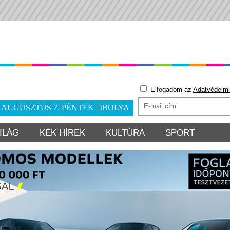
Elfogadom az
Adatvédelmi
. AUGUSZTUS 7. PÉNTEK | IBOLYA
ILÁG
KÉK HÍREK
KULTÚRA
SPORT