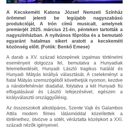
A Kecskeméti Katona József Nemzeti Színház
örömmel jelenti be legújabb nagyszabású
produkcióját, A trón című musicalt, amelynek
premierjét 2025. március 21-én, pénteken tartották a
nagyszínházban. A nyilvános főpróba és a bemutató
egyaránt hatalmas sikert aratott a kecskeméti
közönség előtt. (Fotók: Benkő Emese)
A darab a XV. század közepének izgalmas történelmi
eseményeit dolgozza fel, bemutatva a Hunyadiak
felemelkedését, Hunyadi László tragikus halálát és
Hunyadi Mátyás királlyá választását. A cselekményt a
fiatal Mátyás szemszögéből követhetjük nyomon, kezdve
a nándorfehérvári diadallal, folytatva a két Hunyadi fiú
elfogatásával és László lefejezésével, egészen a
királyválasztó országgyűlésig.
Az összeszokott alkotópáros, Szente Vajk és Galambos
Attila modern filmes látásmóddal közelítettek a
történethez, ötvözve a sötét, véráztatta középkort a XXI.
századi nézők igényeivel.