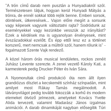
"A trón című darab nem pusztán a Hunyadiakról szól.
Természetesen látjuk, hogyan kerül Hunyadi Mátyás a
trónra, de ennél sokkal több rejlik benne. Emberi sorsok,
döntések, útkeresések... Vajon előre megírt a sorsunk
vagy képesek vagyunk változtatni rajta? Sodródunk az
eseményekkel vagy kezünkbe vesszük az irányítást?
Ezek a kérdések ma is ugyanolyan érvényesek, mint
évszázadokkal ezelőtt. És épp ettől lesz ez a történet
korszerű, mert nemcsak a múltról szól, hanem rólunk is" -
fogalmazott Szente Vajk rendező.
A közel három órás musical lendületes, rockos zenéit
Juhász Levente szerezte. A zenei vezető Károly Kati, a
karmesterek pedig Drucker Péter és Iván Sára.
A Nyomorultak című produkció óta nem állt ilyen
grandiózus díszlet a kecskeméti színház színpadán, mint
amilyet most Rákay Tamás megálmodott. A
látványvilágot pedig tovább fokozzák a korhű és modern
elemeket ötvöző jelmezek, amelyeket Kovács Yvette
Alida tervezett, valamint Madarász János izgalmas
animációi. A darab dinamikáját nagyban elősegítik Túri