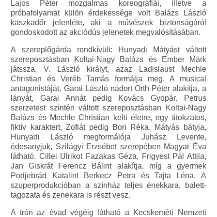
Lajos Péter mozgalmas koreográfiái, illetve a
próbafolyamat külön érdekessége volt Balázs László
kaszkadőr jelenléte, aki a művészek biztonságáról
gondoskodott az akciódús jelenetek megvalósításában.
A szereplőgárda rendkívüli: Hunyadi Mátyást váltott
szereposztásban Koltai-Nagy Balázs és Ember Márk
játssza, V. László királyt, azaz Ladislaust Mechle
Christian és Veréb Tamás formálja meg. A musical
antagonistáját, Garai László nádort Orth Péter alakítja, a
lányát, Garai Annát pedig Kovács Gyopár. Petrus
szerzetest szintén váltott szereposztásban Koltai-Nagy
Balázs és Mechle Christian kelti életre, egy titokzatos,
fiktív karaktert, Zofiát pedig Bori Réka. Mátyás bátyja,
Hunyadi László megformálója Juhász Levente,
édesanyjuk, Szilágyi Erzsébet szerepében Magyar Éva
látható. Cillei Ulrikot Fazakas Géza, Frigyest Pál Attila,
Jan Giskrát Ferencz Bálint alakítja, míg a gyermek
Podjebrád Katalint Berkecz Petra és Tajta Léna. A
szuperprodukcióban a színház teljes énekkara, balett-
tagozata és zenekara is részt vesz.
A trón az évad végéig látható a Kecskeméti Nemzeti