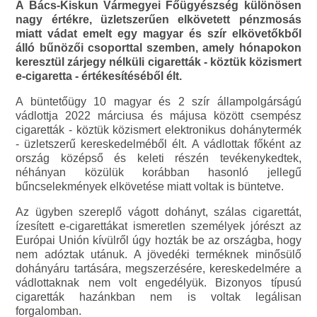
A Bács-Kiskun Vármegyei Főügyészség különösen
nagy értékre, üzletszerűen elkövetett pénzmosás
miatt vádat emelt egy magyar és szír elkövetőkből
álló bűnözői csoporttal szemben, amely hónapokon
keresztül zárjegy nélküli cigaretták - köztük közismert
e-cigaretta - értékesítéséből élt.
A büntetőügy 10 magyar és 2 szír állampolgárságú
vádlottja 2022 márciusa és májusa között csempész
cigaretták - köztük közismert elektronikus dohánytermék
- üzletszerű kereskedelméből élt. A vádlottak főként az
ország középső és keleti részén tevékenykedtek,
néhányan közülük korábban hasonló jellegű
bűncselekmények elkövetése miatt voltak is büntetve.
Az ügyben szereplő vágott dohányt, szálas cigarettát,
ízesített e-cigarettákat ismeretlen személyek jórészt az
Európai Unión kívülről úgy hozták be az országba, hogy
nem adóztak utánuk. A jövedéki terméknek minősülő
dohányáru tartására, megszerzésére, kereskedelmére a
vádlottaknak nem volt engedélyük. Bizonyos típusú
cigaretták hazánkban nem is voltak legálisan
forgalomban.