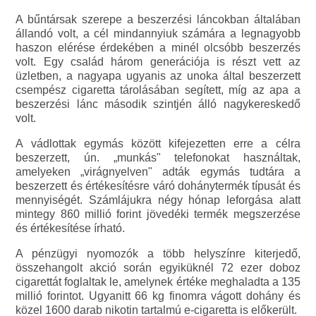
A bűntársak szerepe a beszerzési láncokban általában
állandó volt, a cél mindannyiuk számára a legnagyobb
haszon elérése érdekében a minél olcsóbb beszerzés
volt. Egy család három generációja is részt vett az
üzletben, a nagyapa ugyanis az unoka által beszerzett
csempész cigaretta tárolásában segített, míg az apa a
beszerzési lánc második szintjén álló nagykereskedő
volt.
A vádlottak egymás között kifejezetten erre a célra
beszerzett, ún. „munkás" telefonokat használtak,
amelyeken „virágnyelven" adták egymás tudtára a
beszerzett és értékesítésre váró dohánytermék típusát és
mennyiségét. Számlájukra négy hónap leforgása alatt
mintegy 860 millió forint jövedéki termék megszerzése
és értékesítése írható.
A pénzügyi nyomozók a több helyszínre kiterjedő,
összehangolt akció során egyiküknél 72 ezer doboz
cigarettát foglaltak le, amelynek értéke meghaladta a 135
millió forintot. Ugyanitt 66 kg finomra vágott dohány és
közel 1600 darab nikotin tartalmú e-cigaretta is előkerült.