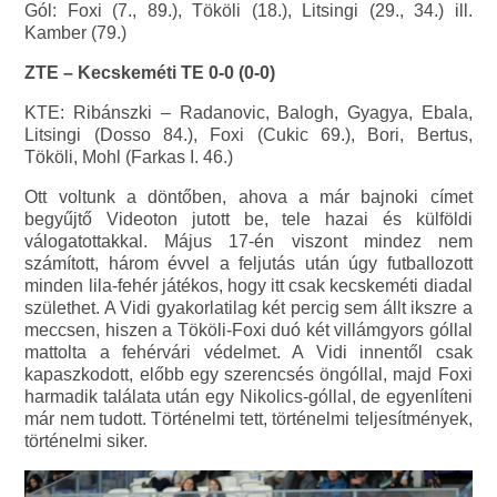
Gól: Foxi (7., 89.), Tököli (18.), Litsingi (29., 34.) ill.
Kamber (79.)
ZTE – Kecskeméti TE 0-0 (0-0)
KTE: Ribánszki – Radanovic, Balogh, Gyagya, Ebala,
Litsingi (Dosso 84.), Foxi (Cukic 69.), Bori, Bertus,
Tököli, Mohl (Farkas I. 46.)
Ott voltunk a döntőben, ahova a már bajnoki címet
begyűjtő Videoton jutott be, tele hazai és külföldi
válogatottakkal. Május 17-én viszont mindez nem
számított, három évvel a feljutás után úgy futballozott
minden lila-fehér játékos, hogy itt csak kecskeméti diadal
születhet. A Vidi gyakorlatilag két percig sem állt ikszre a
meccsen, hiszen a Tököli-Foxi duó két villámgyors góllal
mattolta a fehérvári védelmet. A Vidi innentől csak
kapaszkodott, előbb egy szerencsés öngóllal, majd Foxi
harmadik találata után egy Nikolics-góllal, de egyenlíteni
már nem tudott. Történelmi tett, történelmi teljesítmények,
történelmi siker.