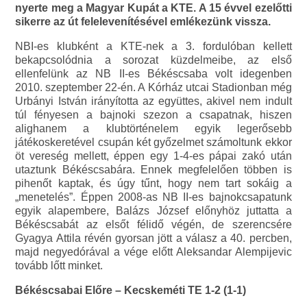
nyerte meg a Magyar Kupát a KTE. A 15 évvel ezelőtti
sikerre az út felelevenítésével emlékezünk vissza.
NBI-es klubként a KTE-nek a 3. fordulóban kellett
bekapcsolódnia a sorozat küzdelmeibe, az első
ellenfelünk az NB II-es Békéscsaba volt idegenben
2010. szeptember 22-én. A Kórház utcai Stadionban még
Urbányi István irányította az együttes, akivel nem indult
túl fényesen a bajnoki szezon a csapatnak, hiszen
alighanem a klubtörténelem egyik legerősebb
játékoskeretével csupán két győzelmet számoltunk ekkor
öt vereség mellett, éppen egy 1-4-es pápai zakó után
utaztunk Békéscsabára. Ennek megfelelően többen is
pihenőt kaptak, és úgy tűnt, hogy nem tart sokáig a
„menetelés”. Éppen 2008-as NB II-es bajnokcsapatunk
egyik alapembere, Balázs József előnyhöz juttatta a
Békéscsabát az elsőt félidő végén, de szerencsére
Gyagya Attila révén gyorsan jött a válasz a 40. percben,
majd negyedórával a vége előtt Aleksandar Alempijevic
tovább lőtt minket.
Békéscsabai Előre – Kecskeméti TE 1-2 (1-1)