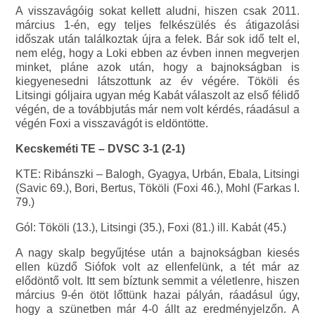
A visszavágóig sokat kellett aludni, hiszen csak 2011.
március 1-én, egy teljes felkészülés és átigazolási
időszak után találkoztak újra a felek. Bár sok idő telt el,
nem elég, hogy a Loki ebben az évben innen megverjen
minket, pláne azok után, hogy a bajnokságban is
kiegyenesedni látszottunk az év végére. Tököli és
Litsingi góljaira ugyan még Kabát válaszolt az első félidő
végén, de a továbbjutás már nem volt kérdés, ráadásul a
végén Foxi a visszavágót is eldöntötte.
Kecskeméti TE – DVSC 3-1 (2-1)
KTE: Ribánszki – Balogh, Gyagya, Urbán, Ebala, Litsingi
(Savic 69.), Bori, Bertus, Tököli (Foxi 46.), Mohl (Farkas I.
79.)
Gól: Tököli (13.), Litsingi (35.), Foxi (81.) ill. Kabát (45.)
A nagy skalp begyűjtése után a bajnokságban kiesés
ellen küzdő Siófok volt az ellenfelünk, a tét már az
elődöntő volt. Itt sem bíztunk semmit a véletlenre, hiszen
március 9-én ötöt lőttünk hazai pályán, ráadásul úgy,
hogy a szünetben már 4-0 állt az eredményjelzőn. A