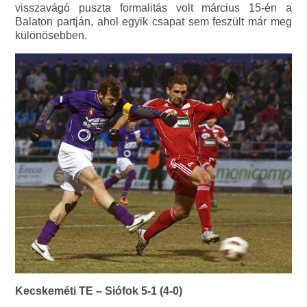
visszavágó puszta formalitás volt március 15-én a
Balaton partján, ahol egyik csapat sem feszült már meg
különösebben.
Kecskeméti TE – Siófok 5-1 (4-0)