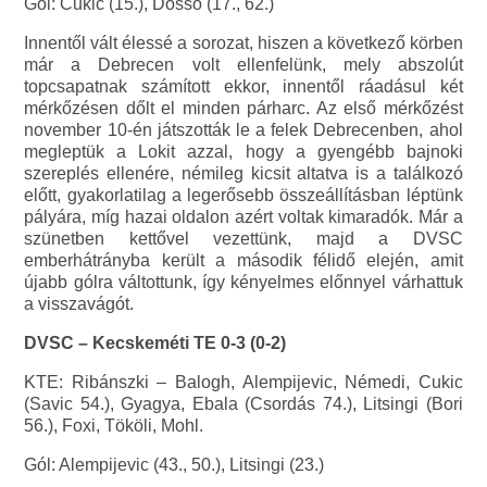
Gól: Cukic (15.), Dosso (17., 62.)
Innentől vált élessé a sorozat, hiszen a következő körben
már a Debrecen volt ellenfelünk, mely abszolút
topcsapatnak számított ekkor, innentől ráadásul két
mérkőzésen dőlt el minden párharc. Az első mérkőzést
november 10-én játszották le a felek Debrecenben, ahol
megleptük a Lokit azzal, hogy a gyengébb bajnoki
szereplés ellenére, némileg kicsit altatva is a találkozó
előtt, gyakorlatilag a legerősebb összeállításban léptünk
pályára, míg hazai oldalon azért voltak kimaradók. Már a
szünetben kettővel vezettünk, majd a DVSC
emberhátrányba került a második félidő elején, amit
újabb gólra váltottunk, így kényelmes előnnyel várhattuk
a visszavágót.
DVSC – Kecskeméti TE 0-3 (0-2)
KTE: Ribánszki – Balogh, Alempijevic, Némedi, Cukic
(Savic 54.), Gyagya, Ebala (Csordás 74.), Litsingi (Bori
56.), Foxi, Tököli, Mohl.
Gól: Alempijevic (43., 50.), Litsingi (23.)