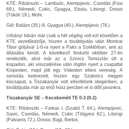
KTE: Ribánszki – Lambulic, Alempijevic, Csordás (Foxi
69.), Némedi, Cukic, Gyagya, Ebala, Litsingi, Dosso
(Tököli 19.), Mohl.
Gól: Balázs (35.) ill. Gyagya (40.), Alempijevic (76.)
Urbányi István már csak a hét végéig volt ezt követően a
KTE vezetőedzője, hiszen a továbbjutás után Montvai
Tibor góljával 1-0-ra nyert a Paks a Széktóiban, ami az
állásába került. A következő fordulót október 27-én
rendezték, ahol már az a Szivics Tomiszláv ült a
kispadon, aki visszatérése után rögtön nyert a csapattal
Kispesten, majd jött egy Videoton elleni vereség. A
sorsolás kedvezett, hiszen egy Szabolcs megyei
kiscsapat, a Tiszakanyár volt ellenfelünk idegenben, a
továbbjutás már az első húsz percben el is dőlt javunkra.
Tiszakanyár SE – Kecskeméti TE 0-3 (0-2)
KTE: Ribánszki – Farkas I. (Szabó T. 64.), Alempijevic,
Savic, Csordás, Némedi, Cukic (Tölgyesi 62.), Litsingi
(Patvaros 72.), Dosso, Bagi, Bertus.