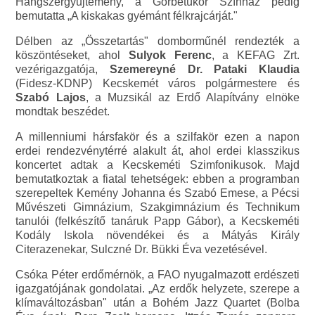
Hangszergyűjtemény, a Görbetükör Színház pedig
bemutatta „A kiskakas gyémánt félkrajcárját."
Délben az „Összetartás" domborműnél rendezték a
köszöntéseket, ahol
Sulyok Ferenc
, a KEFAG Zrt.
vezérigazgatója,
Szemereyné Dr. Pataki Klaudia
(Fidesz-KDNP) Kecskemét város polgármestere és
Szabó Lajos
, a Muzsikál az Erdő Alapítvány elnöke
mondtak beszédet.
A millenniumi hársfakör és a szilfakör ezen a napon
erdei rendezvénytérré alakult át, ahol erdei klasszikus
koncertet adtak a Kecskeméti Szimfonikusok. Majd
bemutatkoztak a fiatal tehetségek: ebben a programban
szerepeltek Kemény Johanna és Szabó Emese, a Pécsi
Művészeti Gimnázium, Szakgimnázium és Technikum
tanulói (felkészítő tanáruk Papp Gábor), a Kecskeméti
Kodály Iskola növendékei és a Mátyás Király
Citerazenekar, Sulczné Dr. Bükki Éva vezetésével.
Csóka Péter erdőmérnök, a FAO nyugalmazott erdészeti
igazgatójának gondolatai. „Az erdők helyzete, szerepe a
klímaváltozásban" után a Bohém Jazz Quartet (Bolba