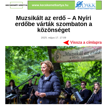
Muzsikált az erdő – A Nyíri
erdőbe várták szombaton a
közönséget
2025. május 17. 17:09
Vissza a címlapra