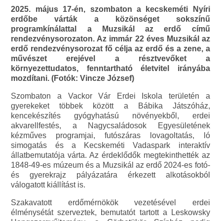
2025. május 17-én, szombaton a kecskeméti Nyíri
erdőbe várták a közönséget sokszínű
programkínálattal a Muzsikál az erdő című
rendezvénysorozaton. Az immár 22 éves Muzsikál az
erdő rendezvénysorozat fő célja az erdő és a zene, a
művészet erejével a résztvevőket a
környezettudatos, fenntartható életvitel irányába
mozdítani. (Fotók: Vincze József)
Szombaton a Vackor Vár Erdei Iskola területén a
gyerekeket többek között a Bábika Játszóház,
kencekészítés gyógyhatású növényekből, erdei
akvarellfestés, a Nagycsaládosok Egyesületének
kézműves programjai, futószáras lovagoltatás, ló
simogatás és a Kecskeméti Vadaspark interaktív
állatbemutatója várta. Az érdeklődők megtekinthették az
1848-49-es múzeum és a Muzsikál az erdő 2024-es fotó-
és gyerekrajz pályázatára érkezett alkotásokból
válogatott kiállítást is.
Szakavatott erdőmérnökök vezetésével erdei
élménysétát szerveztek, bemutatót tartott a Leskowsky