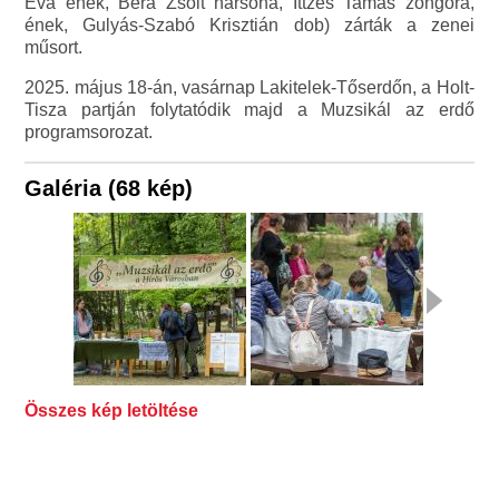
Éva ének, Bera Zsolt harsona, Ittzés Tamás zongora,
ének, Gulyás-Szabó Krisztián dob) zárták a zenei
műsort.
2025. május 18-án, vasárnap Lakitelek-Tőserdőn, a Holt-
Tisza partján folytatódik majd a Muzsikál az erdő
programsorozat.
Galéria (68 kép)
Összes kép letöltése