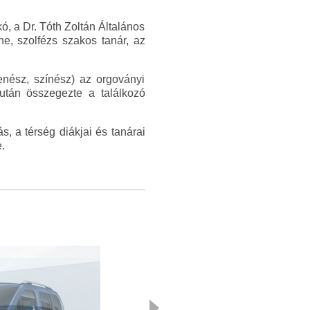
kó, a Dr. Tóth Zoltán Általános
e, szolfézs szakos tanár, az
enész, színész) az orgoványi
után összegezte a találkozó
, a térség diákjai és tanárai
.