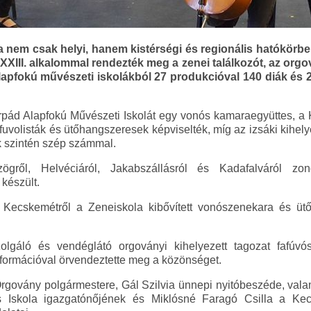
 nem csak helyi, hanem kistérségi és regionális hatókörb
XXIII. alkalommal rendezték meg a zenei találkozót, az org
apfokú művészeti iskolákból 27 produkcióval 140 diák és 2
rpád Alapfokú Művészeti Iskolát egy vonós kamaraegyüttes, a
uvolisták és ütőhangszeresek képviselték, míg az izsáki kihely
k szintén szép számmal.
ögről, Helvéciáról, Jakabszállásról és Kadafalváról zo
készült.
Kecskemétről a Zeneiskola kibővített vonószenekara és üt
lgáló és vendéglátó orgoványi kihelyezett tagozat fafúvóso
usformációval örvendeztette meg a közönséget.
rgovány polgármestere, Gál Szilvia ünnepi nyitóbeszéde, vala
os Iskola igazgatónőjének és Miklósné Faragó Csilla a K