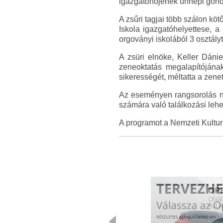
igazgatónőjének ünnepi gondo
A zsűri tagjai több szálon köt
Iskola igazgatóhelyettese, 
orgoványi iskolából 3 osztályt
A zsüri elnöke, Keller Dáni
zeneoktatás megalapítójána
sikerességét, méltatta a zene
Az eseményen rangsorolás nem
számára való találkozási leh
A programot a Nemzeti Kulturá