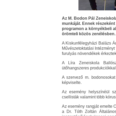
Az M. Bodon Pál Zeneiskola
munkáját. Ennek részeként 
programon a környékbeli al
örömteli közös zenélésben.
A Kiskunfélegyházi Balázs Á
Művészetoktatási Intézményt f
furulyás növendékek érkezte
A Líra Zeneiskola Ballósz
ütőhangszeres produkciókkal 
A szervező m. bodonosokat 
képviselte.
Az esemény helyszínéül szo
csellisták valamint több kór
Az esemény rangját emelte O
a Dr. Tóth Zoltán Általán