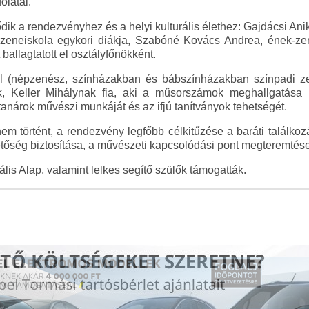
latai.
ődik a rendezvényhez és a helyi kulturális élethez: Gajdácsi Ani
a zeneiskola egykori diákja, Szabóné Kovács Andrea, ének-zen
 ballagtatott el osztályfőnökként.
el (népzenész, színházakban és bábszínházakban színpadi z
k, Keller Mihálynak fia, aki a műsorszámok meghallgatása 
tanárok művészi munkáját és az ifjú tanítványok tehetségét.
 történt, a rendezvény legfőbb célkitűzése a baráti találkozás
etőség biztosítása, a művészeti kapcsolódási pont megteremtése
lis Alap, valamint lelkes segítő szülők támogatták.