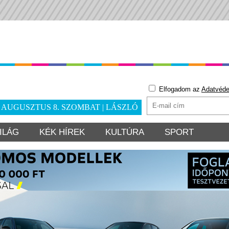
Elfogadom az
Adatvéde
. AUGUSZTUS 8. SZOMBAT | LÁSZLÓ
ILÁG
KÉK HÍREK
KULTÚRA
SPORT