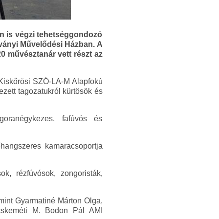
en is végzi tehetséggondozó
oványi Művelődési Házban. A
0 művésztanár vett részt az
 Kiskőrösi SZÓ-LA-M Alapfokú
ezett tagozatukról kürtösök és
ngoranégykezes, fafúvós és
őhangszeres kamaracsoportja
k, rézfúvósok, zongoristák,
mint Gyarmatiné Márton Olga,
ecskeméti M. Bodon Pál AMI