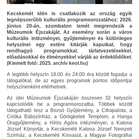
Kecskemét idén is csatlakozik az ország egyik
legnépszerűbb kulturális programsorozatához: 2026.
június 20-án, szombaton ismét megrendezik a
Múzeumok Éjszakáját. Az esemény során a város
kulturális intézményei, gyűjteményei és különleges
helyszínei egy estére kitárják kapuikat, hogy
rendhagyó programokkal, tárlatvezetésekkel,
előadásokkal és élményekkel várják az érdeklődőket.
(Kiemelt fotó: 2025. archív keol.hu)
A legtöbb helyszín 18.00 és 24.00 óra között fogadja a
látogatókat, de az egyes programok pontos időpontjai
helyszínenként eltérhetnek.
Az idei Múzeumok Éjszakáján összesen 32 helyszín
kapcsolódik be a programsorozatba. Többek között
látogatható lesz a Bozsó Gyűjtemény, a Cifrapalota, a
Ciróka Bábszínház, a Görögkeleti Templom, a Hanga
Óragyűjtemény, a Hírös Agóra intézményei, a Katona
József Könyvtár, a Kecskeméti Katona József Nemzeti
Színház, a Kecskeméti Kisvasút, a Magyar Fotográfiai