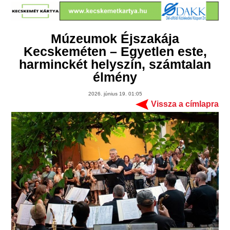
Múzeumok Éjszakája
Kecskeméten – Egyetlen este,
harminckét helyszín, számtalan
élmény
2026. június 19. 01:05
Vissza a címlapra