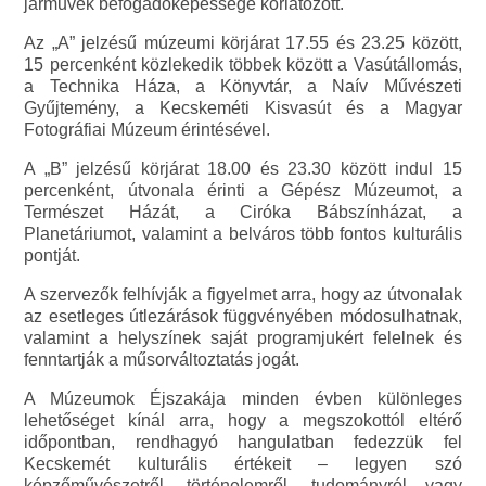
járművek befogadóképessége korlátozott.
Az „A” jelzésű múzeumi körjárat 17.55 és 23.25 között,
15 percenként közlekedik többek között a Vasútállomás,
a Technika Háza, a Könyvtár, a Naív Művészeti
Gyűjtemény, a Kecskeméti Kisvasút és a Magyar
Fotográfiai Múzeum érintésével.
A „B” jelzésű körjárat 18.00 és 23.30 között indul 15
percenként, útvonala érinti a Gépész Múzeumot, a
Természet Házát, a Ciróka Bábszínházat, a
Planetáriumot, valamint a belváros több fontos kulturális
pontját.
A szervezők felhívják a figyelmet arra, hogy az útvonalak
az esetleges útlezárások függvényében módosulhatnak,
valamint a helyszínek saját programjukért felelnek és
fenntartják a műsorváltoztatás jogát.
A Múzeumok Éjszakája minden évben különleges
lehetőséget kínál arra, hogy a megszokottól eltérő
időpontban, rendhagyó hangulatban fedezzük fel
Kecskemét kulturális értékeit – legyen szó
képzőművészetről, történelemről, tudományról vagy