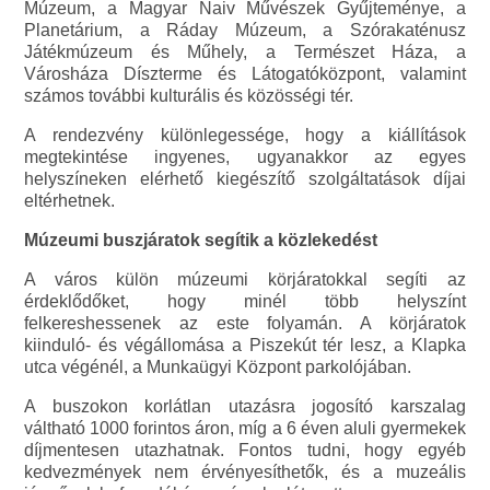
Múzeum, a Magyar Naiv Művészek Gyűjteménye, a
Planetárium, a Ráday Múzeum, a Szórakaténusz
Játékmúzeum és Műhely, a Természet Háza, a
Városháza Díszterme és Látogatóközpont, valamint
számos további kulturális és közösségi tér.
A rendezvény különlegessége, hogy a kiállítások
megtekintése ingyenes, ugyanakkor az egyes
helyszíneken elérhető kiegészítő szolgáltatások díjai
eltérhetnek.
Múzeumi buszjáratok segítik a közlekedést
A város külön múzeumi körjáratokkal segíti az
érdeklődőket, hogy minél több helyszínt
felkereshessenek az este folyamán. A körjáratok
kiinduló- és végállomása a Piszekút tér lesz, a Klapka
utca végénél, a Munkaügyi Központ parkolójában.
A buszokon korlátlan utazásra jogosító karszalag
váltható 1000 forintos áron, míg a 6 éven aluli gyermekek
díjmentesen utazhatnak. Fontos tudni, hogy egyéb
kedvezmények nem érvényesíthetők, és a muzeális