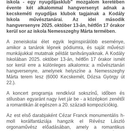
iskola - egy nyugdíjasklub" mozgalom keretében
évente két alkalommal hangversenyt adnak a
kecskeméti nyugdíjas klubok tagjainak a Kodály
Iskola művésztanárai. Az idei második
hangversenyre 2025. október 13-án, hétfőn 17 órakor
kerül sor az iskola Nemesszeghy Márta termében.
A zeneiskolai élet egyik leginspirálóbb eseménye,
amikor a tanárok lépnek pódiumra, és saját művészi
munkájukkal mutatnak példát tanítványaiknak. A Kodály
Iskolában 2025. október 13-án, hétfőn 17 órakor ismét
sor kerül erre a különleges alkalomra: a művésztanári
hangversenyre, amelynek helyszíne a Nemesszeghy
Márta terem lesz (6000 Kecskemét, Dózsa György út
22.).
A koncert programja rendkívül sokszínű, időben és
stílusban egyaránt nagy ívet jár be - a középkori zenétől
a romantikán át egészen a 20. századi kompozíciókig.
Az est első darabjaként Cézar Franck monumentális h-
moll korálfantáziája hangzik el Révész László
orgonaművész előadásában, amely a romantikus