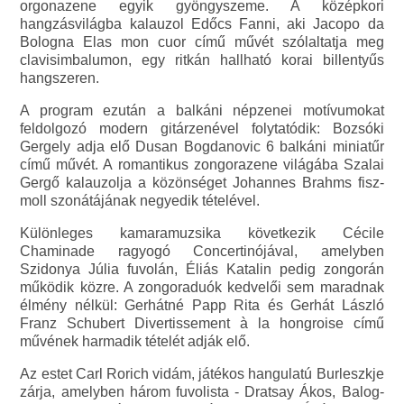
orgonazene egyik gyöngyszeme. A középkori
hangzásvilágba kalauzol Edőcs Fanni, aki Jacopo da
Bologna Elas mon cuor című művét szólaltatja meg
clavisimbalumon, egy ritkán hallható korai billentyűs
hangszeren.
A program ezután a balkáni népzenei motívumokat
feldolgozó modern gitárzenével folytatódik: Bozsóki
Gergely adja elő Dusan Bogdanovic 6 balkáni miniatűr
című művét. A romantikus zongorazene világába Szalai
Gergő kalauzolja a közönséget Johannes Brahms fisz-
moll szonátájának negyedik tételével.
Különleges kamaramuzsika következik Cécile
Chaminade ragyogó Concertinójával, amelyben
Szidonya Júlia fuvolán, Éliás Katalin pedig zongorán
működik közre. A zongoraduók kedvelői sem maradnak
élmény nélkül: Gerhátné Papp Rita és Gerhát László
Franz Schubert Divertissement à la hongroise című
művének harmadik tételét adják elő.
Az estet Carl Rorich vidám, játékos hangulatú Burleszkje
zárja, amelyben három fuvolista - Dratsay Ákos, Balog-