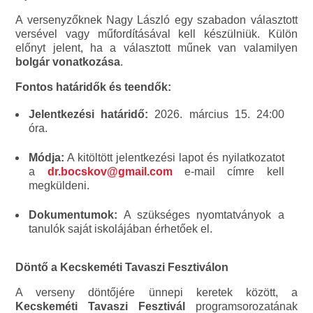
A versenyzőknek Nagy László egy szabadon választott
versével vagy műfordításával kell készülniük. Külön
előnyt jelent, ha a választott műnek van valamilyen
bolgár vonatkozása
.
Fontos határidők és teendők:
Jelentkezési határidő:
2026. március 15. 24:00
óra.
Módja:
A kitöltött jelentkezési lapot és nyilatkozatot
a
dr.bocskov@gmail.com
e-mail címre kell
megküldeni.
Dokumentumok:
A szükséges nyomtatványok a
tanulók saját iskolájában érhetőek el.
Döntő a Kecskeméti Tavaszi Fesztiválon
A verseny döntőjére ünnepi keretek között, a
Kecskeméti Tavaszi Fesztivál
programsorozatának