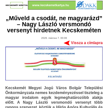
„Műveld a csodát, ne magyarázd”
– Nagy László versmondó
versenyt hirdetnek Kecskeméten
2026. március 7. 00:06
Vissza a címlapra
Kecskemét Megyei Jogú Város Bolgár Települési
Önkormányzata nemes kezdeményezéssel tiszteleg a
magyar irodalom egyik legmeghatározóbb alakja
előtt. A Nagy László versmondó versenyt több
rangos szervezet, köztük a Hírös Agóra Kulturális és