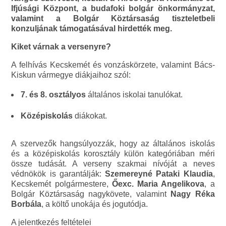
Ifjúsági Központ, a budafoki bolgár önkormányzat,
valamint a Bolgár Köztársaság tiszteletbeli
konzuljának támogatásával hirdették meg.
Kiket várnak a versenyre?
A felhívás Kecskemét és vonzáskörzete, valamint Bács-
Kiskun vármegye diákjaihoz szól:
7. és 8. osztályos
általános iskolai tanulókat.
Középiskolás
diákokat.
A szervezők hangsúlyozzák, hogy az általános iskolás
és a középiskolás korosztály külön kategóriában méri
össze tudását. A verseny szakmai nívóját a neves
védnökök is garantálják:
Szemereyné Pataki Klaudia
,
Kecskemét polgármestere,
Őexc. Maria Angelikova
, a
Bolgár Köztársaság nagykövete, valamint
Nagy Réka
Borbála
, a költő unokája és jogutódja.
A jelentkezés feltételei