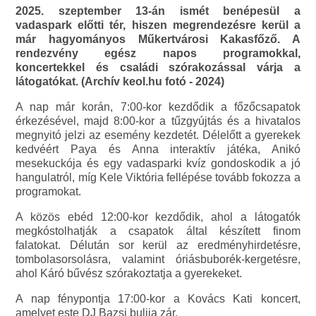
2025. szeptember 13-án ismét benépesül a
vadaspark előtti tér, hiszen megrendezésre kerül a
már hagyományos Műkertvárosi Kakasfőző. A
rendezvény egész napos programokkal,
koncertekkel és családi szórakozással várja a
látogatókat. (Archív keol.hu fotó - 2024)
A nap már korán, 7:00-kor kezdődik a főzőcsapatok
érkezésével, majd 8:00-kor a tűzgyújtás és a hivatalos
megnyitó jelzi az esemény kezdetét. Délelőtt a gyerekek
kedvéért Paya és Anna interaktív játéka, Anikó
mesekuckója és egy vadasparki kvíz gondoskodik a jó
hangulatról, míg Kele Viktória fellépése tovább fokozza a
programokat.
A közös ebéd 12:00-kor kezdődik, ahol a látogatók
megkóstolhatják a csapatok által készített finom
falatokat. Délután sor kerül az eredményhirdetésre,
tombolasorsolásra, valamint óriásbuborék-kergetésre,
ahol Káró bűvész szórakoztatja a gyerekeket.
A nap fénypontja 17:00-kor a Kovács Kati koncert,
amelyet este DJ Bazsi bulija zár.