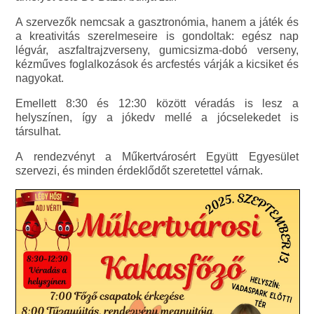
A szervezők nemcsak a gasztronómia, hanem a játék és
a kreativitás szerelmeseire is gondoltak: egész nap
légvár, aszfaltrajzverseny, gumicsizma-dobó verseny,
kézműves foglalkozások és arcfestés várják a kicsiket és
nagyokat.
Emellett 8:30 és 12:30 között véradás is lesz a
helyszínen, így a jókedv mellé a jócselekedet is
társulhat.
A rendezvényt a Műkertvárosért Együtt Egyesület
szervezi, és minden érdeklődőt szeretettel várnak.