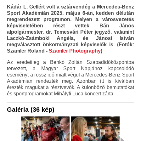
Kádár L. Gellért volt a sztárvendég a Mercedes-Benz
Sport Akadémián 2025. május 6-án, kedden délután
megrendezett programon. Melyen a városvezetés
képviseletében részt vettek Bán János
alpolgármester, dr. Temesvári Péter jegyző, valamint
Laczkó-Zsámboki Angéla, és Jánosi István
megválasztott önkormányzati képviselők is. (Fotók:
Szamler Roland -
Szamler Photography
)
Az eredetileg a Benkó Zoltán Szabadidőközpontba
tervezett, a Magyar Sport Napjához kapcsolódó
eseményt a rossz idő miatt végül a Mercedes-Benz Sport
Akadémián rendezték meg. Azonban itt is kiválóan
érezték magukat a résztvevők. A különböző bemutatókat
és sportprogramokat Mihályfi Luca koncert zárta.
Galéria (36 kép)