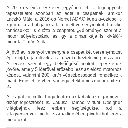
A 2017-es év a tesztelés jegyében telt, a legnagyobb
tapasztalatot azonban az adta a csapatnak, amikor
Laczkó Máté, a 2016-os Német ADAC kupa győztese is
kipróbálta a hallgatók által épített versenymotort. Laczkó
tanácsokkal is ellátta a csapatot. „Véleménye szerint a
motor súlyelosztása, és így a dinamikája is kiváló"-
mondta Tímári Attila.
A jövő évi spanyol versenyre a csapat két versenymotort
épít majd, e járművek alkatrészei érkeztek meg hozzájuk.
A tervek szerint egy belsőégésű motort fejlesztenek
jövőre, amely 5 lóerővel erősebb lesz az előző motorhoz
képest, valamint 200 km/h végsebességgel rendelkezik
majd. Emellett tervben van egy elektromos motor építése
is.
A csapat kiemelte, hogy fontosnak tartják az új járművek
dizájn-fejlesztését is. Jakusa Tamás Virtual Designer
világbajnok lesz ebben segítségükre, aki a
világversenyek mellett szabadidejében pixelekből tervez
motorokat.