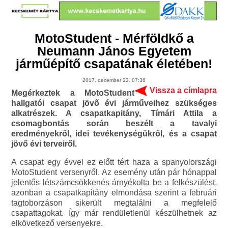
MotoStudent - Mérföldkő a
Neumann János Egyetem
járműépítő csapatának életében!
2017. december 23. 07:36
Vissza a címlapra
Megérkeztek a MotoStudent
hallgatói csapat jövő évi járműveihez szükséges
alkatrészek. A csapatkapitány, Tímári Attila a
csomagbontás során beszélt a tavalyi
eredményekről, idei tevékenységükről, és a csapat
jövő évi terveiről.
A csapat egy évvel ez előtt tért haza a spanyolországi
MotoStudent versenyről. Az esemény után pár hónappal
jelentős létszámcsökkenés árnyékolta be a felkészülést,
azonban a csapatkapitány elmondása szerint a februári
tagtoborzáson sikerült megtalálni a megfelelő
csapattagokat. Így már rendületlenül készülhetnek az
elkövetkező versenyekre.