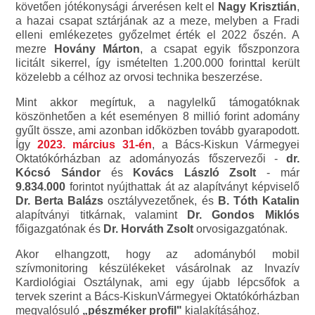
követően jótékonysági árverésen kelt el
Nagy Krisztián
,
a hazai csapat sztárjának az a meze, melyben a Fradi
elleni emlékezetes győzelmet érték el 2022 őszén. A
mezre
Hovány Márton
, a csapat egyik főszponzora
licitált sikerrel, így ismételten 1.200.000 forinttal került
közelebb a célhoz az orvosi technika beszerzése.
Mint akkor megírtuk, a nagylelkű támogatóknak
köszönhetően a két eseményen 8 millió forint adomány
gyűlt össze, ami azonban időközben tovább gyarapodott.
Így
2023. március 31-én
, a Bács-Kiskun Vármegyei
Oktatókórházban az adományozás főszervezői -
dr.
Kócsó Sándor
és
Kovács László Zsolt
- már
9.834.000
forintot nyújthattak át az alapítványt képviselő
Dr. Berta Balázs
osztályvezetőnek, és
B. Tóth Katalin
alapítványi titkárnak, valamint
Dr. Gondos Miklós
főigazgatónak és
Dr. Horváth Zsolt
orvosigazgatónak.
Akor elhangzott, hogy az adományból mobil
szívmonitoring készülékeket vásárolnak az Invazív
Kardiológiai Osztálynak, ami egy újabb lépcsőfok a
tervek szerint a Bács-KiskunVármegyei Oktatókórházban
megvalósuló
„pészméker profil"
kialakításához.