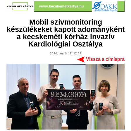
Mobil szívmonitoring
készülékeket kapott adományként
a kecskeméti kórház Invazív
Kardiológiai Osztálya
2024. január 18. 12:08
Vissza a címlapra