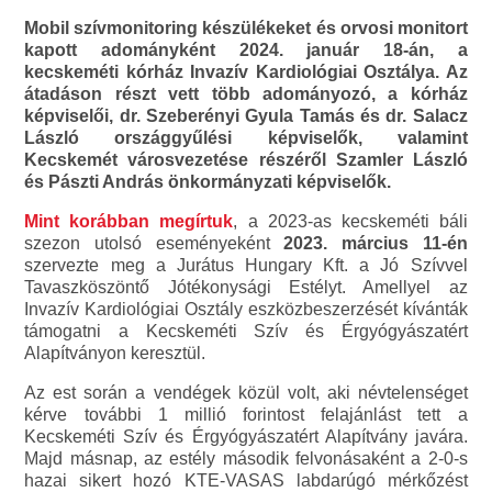
Mobil szívmonitoring készülékeket és orvosi monitort
kapott adományként 2024. január 18-án, a
kecskeméti kórház Invazív Kardiológiai Osztálya. Az
átadáson részt vett több adományozó, a kórház
képviselői, dr. Szeberényi Gyula Tamás és dr. Salacz
László országgyűlési képviselők, valamint
Kecskemét városvezetése részéről Szamler László
és Pászti András önkormányzati képviselők.
Mint korábban megírtuk
, a 2023-as kecskeméti báli
szezon utolsó eseményeként
2023. március 11-én
szervezte meg a Jurátus Hungary Kft. a Jó Szívvel
Tavaszköszöntő Jótékonysági Estélyt. Amellyel az
Invazív Kardiológiai Osztály eszközbeszerzését kívánták
támogatni a Kecskeméti Szív és Érgyógyászatért
Alapítványon keresztül.
Az est során a vendégek közül volt, aki névtelenséget
kérve további 1 millió forintost felajánlást tett a
Kecskeméti Szív és Érgyógyászatért Alapítvány javára.
Majd másnap, az estély második felvonásaként a 2-0-s
hazai sikert hozó KTE-VASAS labdarúgó mérkőzést