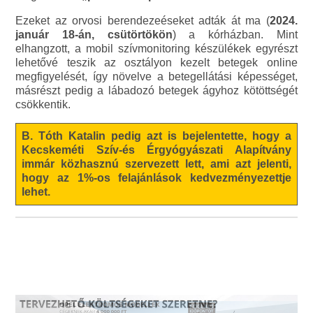
Ezeket az orvosi berendezeéseket adták át ma (
2024.
január 18-án, csütörtökön
) a kórházban. Mint
elhangzott, a mobil szívmonitoring készülékek egyrészt
lehetővé teszik az osztályon kezelt betegek online
megfigyelését, így növelve a betegellátási képességet,
másrészt pedig a lábadozó betegek ágyhoz kötöttségét
csökkentik.
B. Tóth Katalin pedig azt is bejelentette, hogy a
Kecskeméti Szív-és Érgyógyászati Alapítvány
immár közhasznú szervezett lett, ami azt jelenti,
hogy az 1%-os felajánlások kedvezményezettje
lehet.