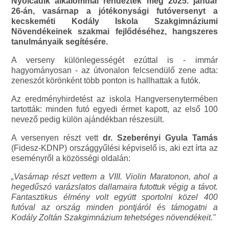
Nyolcadik alkalommal rendezték meg 2025. január
26-án, vasárnap a jótékonysági futóversenyt a
kecskeméti Kodály Iskola Szakgimnáziumi
Növendékeinek szakmai fejlődéséhez, hangszeres
tanulmányaik segítésére.
A verseny különlegességét ezúttal is - immár
hagyományosan - az útvonalon felcsendülő zene adta:
zeneszót körönként több ponton is hallhattak a futók.
Az eredményhirdetést az iskola Hangversenytermében
tartották: minden futó egyedi érmet kapott, az első 100
nevező pedig külön ajándékban részesült.
A versenyen részt vett
dr. Szeberényi Gyula Tamás
(Fidesz-KDNP) országgyűlési képviselő is, aki ezt írta az
eseményről a közösségi oldalán:
„Vasárnap részt vettem a VIII. Violin Maratonon, ahol a
hegedűszó varázslatos dallamaira futottuk végig a távot.
Fantasztikus élmény volt együtt sportolni közel 400
futóval az ország minden pontjáról és támogatni a
Kodály Zoltán Szakgimnázium tehetséges növendékeit."