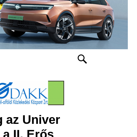
g az Univer
a II. Erős