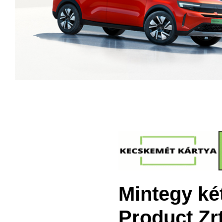
Mintegy ké
Product Zrt