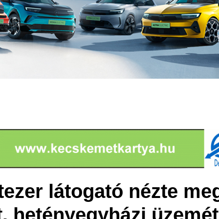
tezer látogató nézte me
. hetényegyházi üzemét 