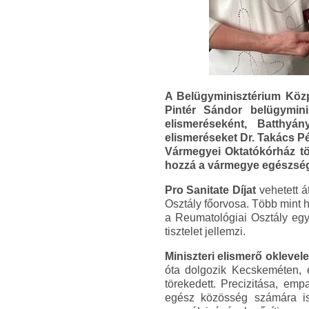
A Belügyminisztérium Közp
Pintér Sándor belügymini
elismeréseként, Batthyán
elismeréseket Dr. Takács Pé
Vármegyei Oktatókórház tö
hozzá a vármegye egészség
Pro Sanitate Díjat
vehetett á
Osztály főorvosa. Több mint 
a Reumatológiai Osztály egy
tisztelet jellemzi.
Miniszteri elismerő oklevele
óta dolgozik Kecskeméten, é
törekedett. Precizitása, em
egész közösség számára is. 