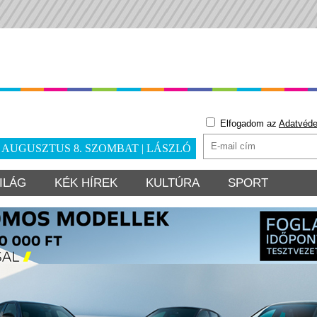
Elfogadom az
Adatvéde
. AUGUSZTUS 8. SZOMBAT | LÁSZLÓ
ILÁG
KÉK HÍREK
KULTÚRA
SPORT