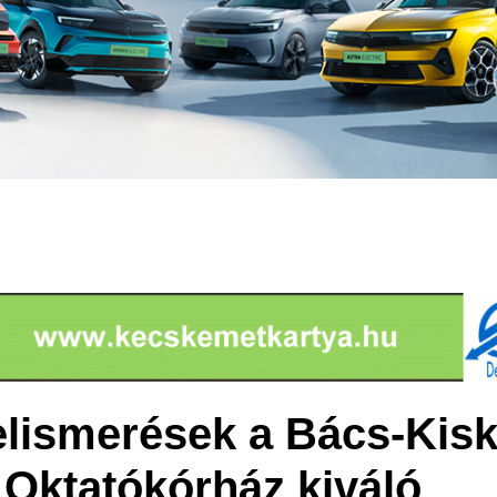
 elismerések a Bács-Kis
Oktatókórház kiváló