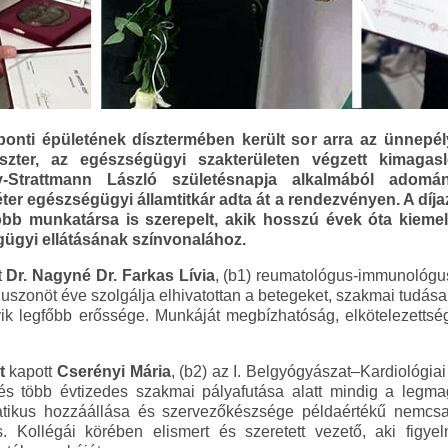
onti épületének dísztermében került sor arra az ünnepély
szter, az egészségügyi szakterületen végzett kimaga
y-Strattmann László születésnapja alkalmából adomán
ter egészségügyi államtitkár adta át a rendezvényen. A díj
bb munkatársa is szerepelt, akik hosszú évek óta kieme
ügyi ellátásának színvonalához.
t
Dr. Nagyné Dr. Farkas Lívia
, (b1) reumatológus-immunológu
huszonöt éve szolgálja elhivatottan a betegeket, szakmai tudás
ik legfőbb erőssége. Munkáját megbízhatóság, elkötelezettsé
t
kapott
Cserényi Mária
, (b2) az I. Belgyógyászat–Kardiológia
s több évtizedes szakmai pályafutása alatt mindig a legma
patikus hozzáállása és szervezőkészsége példaértékű nemcs
Kollégái körében elismert és szeretett vezető, aki figyel