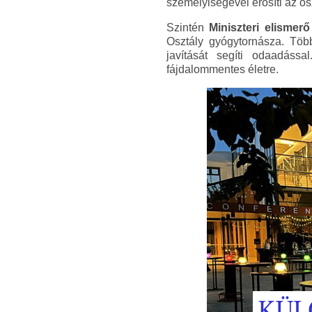
személyiségével erősíti az os
Szintén
Miniszteri elismer
Osztály gyógytornásza. Töb
javítását segíti odaadáss
fájdalommentes életre.