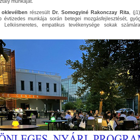
ztály munkáját.
ő oklevélben
részesült
Dr. Somogyiné Rakonczay Rita
, (j
b évtizedes munkája során betegei mozgásfejlesztését, gyó
al. Lelkiismeretes, empatikus tevékenysége sokak számára