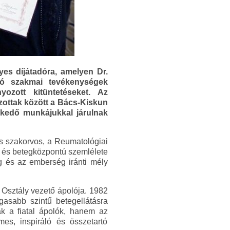
es díjátadóra, amelyen Dr.
sló szakmai tevékenységek
yozott kitüntetéseket. Az
azottak között a Bács-Kiskun
lkedő munkájukkal járulnak
s szakorvos, a Reumatológiai
a és betegközpontú szemlélete
g és az emberség iránti mély
i Osztály vezető ápolója. 1982
gasabb szintű betegellátásra
ak a fiatal ápolók, hanem az
mes, inspiráló és összetartó