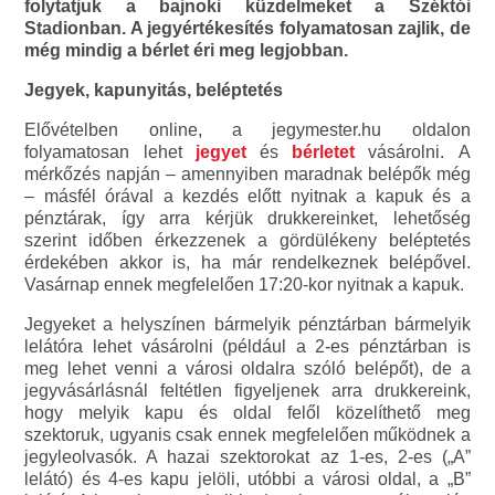
folytatjuk a bajnoki küzdelmeket a Széktói
Stadionban. A jegyértékesítés folyamatosan zajlik, de
még mindig a bérlet éri meg legjobban.
Jegyek, kapunyitás, beléptetés
Elővételben online, a jegymester.hu oldalon
folyamatosan lehet
jegyet
és
bérletet
vásárolni. A
mérkőzés napján – amennyiben maradnak belépők még
– másfél órával a kezdés előtt nyitnak a kapuk és a
pénztárak, így arra kérjük drukkereinket, lehetőség
szerint időben érkezzenek a gördülékeny beléptetés
érdekében akkor is, ha már rendelkeznek belépővel.
Vasárnap ennek megfelelően 17:20-kor nyitnak a kapuk.
Jegyeket a helyszínen bármelyik pénztárban bármelyik
lelátóra lehet vásárolni (például a 2-es pénztárban is
meg lehet venni a városi oldalra szóló belépőt), de a
jegyvásárlásnál feltétlen figyeljenek arra drukkereink,
hogy melyik kapu és oldal felől közelíthető meg
szektoruk, ugyanis csak ennek megfelelően működnek a
jegyleolvasók. A hazai szektorokat az 1-es, 2-es („A”
lelátó) és 4-es kapu jelöli, utóbbi a városi oldal, a „B”