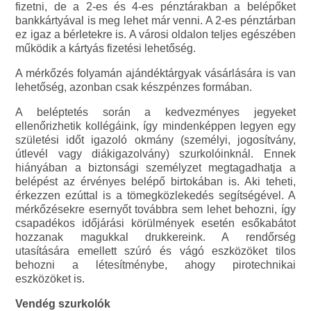
fizetni, de a 2-es és 4-es pénztárakban a belépőket
bankkártyával is meg lehet már venni. A 2-es pénztárban
ez igaz a bérletekre is. A városi oldalon teljes egészében
működik a kártyás fizetési lehetőség.
A mérkőzés folyamán ajándéktárgyak vásárlására is van
lehetőség, azonban csak készpénzes formában.
A beléptetés során a kedvezményes jegyeket
ellenőrizhetik kollégáink, így mindenképpen legyen egy
születési időt igazoló okmány (személyi, jogosítvány,
útlevél vagy diákigazolvány) szurkolóinknál. Ennek
hiányában a biztonsági személyzet megtagadhatja a
belépést az érvényes belépő birtokában is. Aki teheti,
érkezzen ezúttal is a tömegközlekedés segítségével. A
mérkőzésekre esernyőt továbbra sem lehet behozni, így
csapadékos időjárási körülmények esetén esőkabátot
hozzanak magukkal drukkereink. A rendőrség
utasítására emellett szúró és vágó eszközöket tilos
behozni a létesítménybe, ahogy pirotechnikai
eszközöket is.
Vendég szurkolók