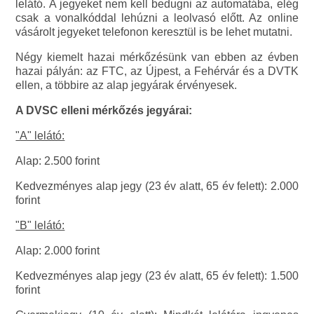
lelátó. A jegyeket nem kell bedugni az automatába, elég
csak a vonalkóddal lehúzni a leolvasó előtt. Az online
vásárolt jegyeket telefonon keresztül is be lehet mutatni.
Négy kiemelt hazai mérkőzésünk van ebben az évben
hazai pályán: az FTC, az Újpest, a Fehérvár és a DVTK
ellen, a többire az alap jegyárak érvényesek.
A DVSC elleni mérkőzés jegyárai:
"A" lelátó:
Alap: 2.500 forint
Kedvezményes alap jegy (23 év alatt, 65 év felett): 2.000
forint
"B" lelátó:
Alap: 2.000 forint
Kedvezményes alap jegy (23 év alatt, 65 év felett): 1.500
forint