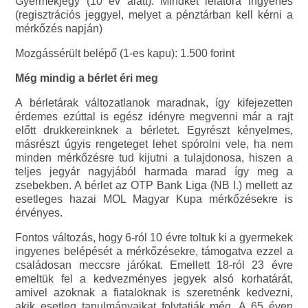
Gyermekjegy (10 év alatt): Mindkét lelátóra ingyenes
(regisztrációs jeggyel, melyet a pénztárban kell kérni a
mérkőzés napján)
Mozgássérült belépő (1-es kapu): 1.500 forint
Még mindig a bérlet éri meg
A bérletárak változatlanok maradnak, így kifejezetten
érdemes ezúttal is egész idényre megvenni már a rajt
előtt drukkereinknek a bérletet. Egyrészt kényelmes,
másrészt úgyis rengeteget lehet spórolni vele, ha nem
minden mérkőzésre tud kijutni a tulajdonosa, hiszen a
teljes jegyár nagyjából harmada marad így meg a
zsebekben. A bérlet az OTP Bank Liga (NB I.) mellett az
esetleges hazai MOL Magyar Kupa mérkőzésekre is
érvényes.
Fontos változás, hogy 6-ról 10 évre toltuk ki a gyermekek
ingyenes belépését a mérkőzésekre, támogatva ezzel a
családosan meccsre járókat. Emellett 18-ról 23 évre
emeltük fel a kedvezményes jegyek alsó korhatárát,
amivel azoknak a fiataloknak is szeretnénk kedvezni,
akik esetleg tanulmányaikat folytatják még. A 65 éven