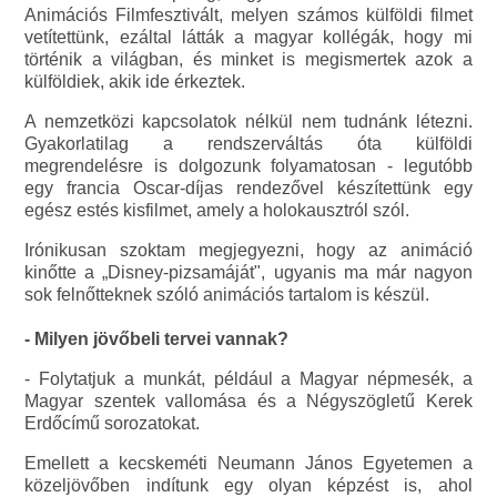
Animációs Filmfesztivált, melyen számos külföldi filmet
vetítettünk, ezáltal látták a magyar kollégák, hogy mi
történik a világban, és minket is megismertek azok a
külföldiek, akik ide érkeztek.
A nemzetközi kapcsolatok nélkül nem tudnánk létezni.
Gyakorlatilag a rendszerváltás óta külföldi
megrendelésre is dolgozunk folyamatosan - legutóbb
egy francia Oscar-díjas rendezővel készítettünk egy
egész estés kisfilmet, amely a holokausztról szól.
Irónikusan szoktam megjegyezni, hogy az animáció
kinőtte a „Disney-pizsamáját", ugyanis ma már nagyon
sok felnőtteknek szóló animációs tartalom is készül.
- Milyen jövőbeli tervei vannak?
- Folytatjuk a munkát, például a Magyar népmesék, a
Magyar szentek vallomása és a Négyszögletű Kerek
Erdőcímű sorozatokat.
Emellett a kecskeméti Neumann János Egyetemen a
közeljövőben indítunk egy olyan képzést is, ahol