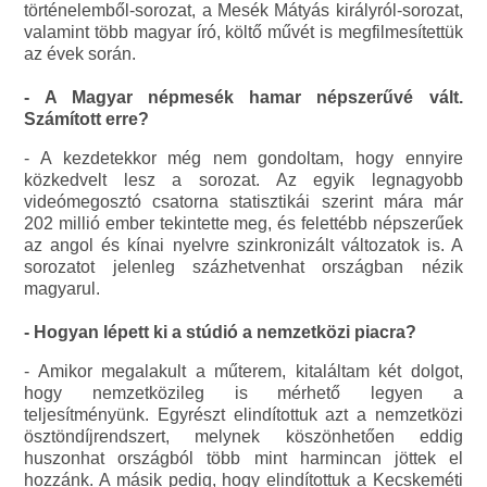
történelemből-sorozat, a Mesék Mátyás királyról-sorozat,
valamint több magyar író, költő művét is megfilmesítettük
az évek során.
- A Magyar népmesék hamar népszerűvé vált.
Számított erre?
- A kezdetekkor még nem gondoltam, hogy ennyire
közkedvelt lesz a sorozat. Az egyik legnagyobb
videómegosztó csatorna statisztikái szerint mára már
202 millió ember tekintette meg, és felettébb népszerűek
az angol és kínai nyelvre szinkronizált változatok is. A
sorozatot jelenleg százhetvenhat országban nézik
magyarul.
- Hogyan lépett ki a stúdió a nemzetközi piacra?
- Amikor megalakult a műterem, kitaláltam két dolgot,
hogy nemzetközileg is mérhető legyen a
teljesítményünk. Egyrészt elindítottuk azt a nemzetközi
ösztöndíjrendszert, melynek köszönhetően eddig
huszonhat országból több mint harmincan jöttek el
hozzánk. A másik pedig, hogy elindítottuk a Kecskeméti