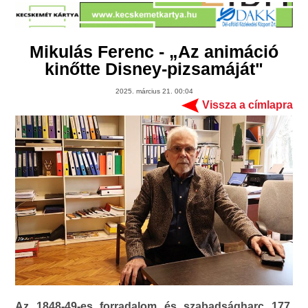
Mikulás Ferenc - „Az animáció
kinőtte Disney-pizsamáját"
2025. március 21. 00:04
Vissza a címlapra
Az 1848-49-es forradalom és szabadságharc 177.