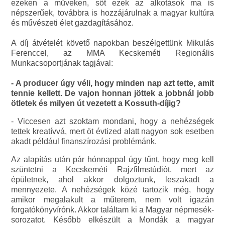
ezeken a műveken, sőt ezek az alkotások ma is
népszerűek, továbbra is hozzájárulnak a magyar kultúra
és művészeti élet gazdagításához.
A díj átvételét követő napokban beszélgettünk Mikulás
Ferenccel, az MMA Kecskeméti Regionális
Munkacsoportjának tagjával:
- A producer úgy véli, hogy minden nap azt tette, amit
tennie kellett. De vajon honnan jöttek a jobbnál jobb
ötletek és milyen út vezetett a Kossuth-díjig?
- Viccesen azt szoktam mondani, hogy a nehézségek
tettek kreatívvá, mert öt évtized alatt nagyon sok esetben
akadt például finanszírozási problémánk.
Az alapítás után pár hónnappal úgy tűnt, hogy meg kell
szüntetni a Kecskeméti Rajzfilmstúdiót, mert az
épületnek, ahol akkor dolgoztunk, leszakadt a
mennyezete. A nehézségek közé tartozik még, hogy
amikor megalakult a műterem, nem volt igazán
forgatókönyvírónk. Akkor találtam ki a Magyar népmesék-
sorozatot. Később elkészült a Mondák a magyar