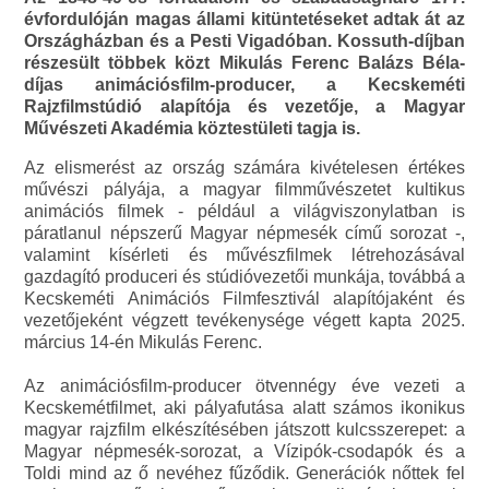
évfordulóján magas állami kitüntetéseket adtak át az
Országházban és a Pesti Vigadóban. Kossuth-díjban
részesült többek közt Mikulás Ferenc Balázs Béla-
díjas animációsfilm-producer, a Kecskeméti
Rajzfilmstúdió alapítója és vezetője, a Magyar
Művészeti Akadémia köztestületi tagja is.
Az elismerést az ország számára kivételesen értékes
művészi pályája, a magyar filmművészetet kultikus
animációs filmek - például a világviszonylatban is
páratlanul népszerű Magyar népmesék című sorozat -,
valamint kísérleti és művészfilmek létrehozásával
gazdagító produceri és stúdióvezetői munkája, továbbá a
Kecskeméti Animációs Filmfesztivál alapítójaként és
vezetőjeként végzett tevékenysége végett kapta 2025.
március 14-én Mikulás Ferenc.
Az animációsfilm-producer ötvennégy éve vezeti a
Kecskemétfilmet, aki pályafutása alatt számos ikonikus
magyar rajzfilm elkészítésében játszott kulcsszerepet: a
Magyar népmesék-sorozat, a Vízipók-csodapók és a
Toldi mind az ő nevéhez fűződik. Generációk nőttek fel