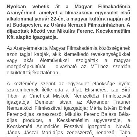
Nyolcan vehetik át a Magyar Filmakadémia
Aranyérmeit, amelyet a filmszakmai egyesület első
alkalommal január 22-én, a magyar kultúra napján ad
át Budapesten, az Uránia Nemzeti Filmszínházban. A
díjazottak között van Mikulás Ferenc, Kecskemétfilm
Kft. alapító igazgatója.
Az Aranyérmeket a Magyar Filmakadémia közösségének
azon tagjai kapják, akik kiemelkedő tevékenységükkel
vagy akár életművükkel szolgálták a magyar
mozgóképkultúrát - olvasható az MTI-hez szerdán
elküldött tájékoztatóban.
A közlemény szerint az egyesület elnöksége nyolc
szakembernek ítélte oda a díjat. Elismerést kap Bíró
Tibor, a CineFest Miskolc Nemzetközi Filmfesztivál
igazgatója; Demeter István, az Alexander Trauner
Nemzetközi Filmfesztivál igazgatója; Márta István Erkel
Ferenc-díjas zeneszerző; Mikulás Ferenc Balázs Béla-
díjas producer, a Kecskemétfilm ügyvezetője, a
Kecskeméti Animációs Fesztivál igazgatója; Novák
János Jászai Mari-díjas zeneszerző, rendező; Taba