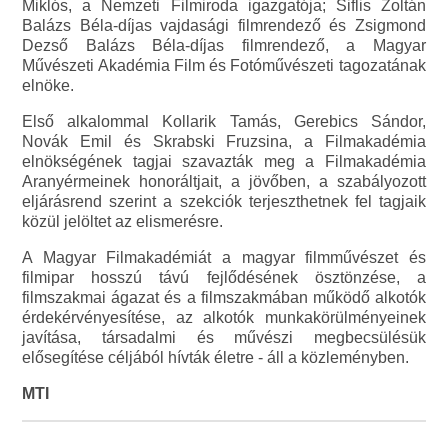
Miklós, a Nemzeti Filmiroda igazgatója; Siflis Zoltán
Balázs Béla-díjas vajdasági filmrendező és Zsigmond
Dezső Balázs Béla-díjas filmrendező, a Magyar
Művészeti Akadémia Film és Fotóművészeti tagozatának
elnöke.
Első alkalommal Kollarik Tamás, Gerebics Sándor,
Novák Emil és Skrabski Fruzsina, a Filmakadémia
elnökségének tagjai szavazták meg a Filmakadémia
Aranyérmeinek honoráltjait, a jövőben, a szabályozott
eljárásrend szerint a szekciók terjeszthetnek fel tagjaik
közül jelöltet az elismerésre.
A Magyar Filmakadémiát a magyar filmművészet és
filmipar hosszú távú fejlődésének ösztönzése, a
filmszakmai ágazat és a filmszakmában működő alkotók
érdekérvényesítése, az alkotók munkakörülményeinek
javítása, társadalmi és művészi megbecsülésük
elősegítése céljából hívták életre - áll a közleményben.
MTI