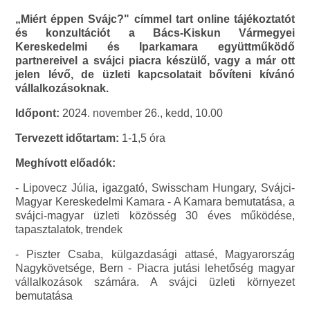
„Miért éppen Svájc?" címmel tart online tájékoztatót
és konzultációt a Bács-Kiskun Vármegyei
Kereskedelmi és Iparkamara együttműködő
partnereivel a svájci piacra készülő, vagy a már ott
jelen lévő, de üzleti kapcsolatait bővíteni kívánó
vállalkozásoknak.
Időpont:
2024. november 26., kedd, 10.00
Tervezett időtartam:
1-1,5 óra
Meghívott előadók:
- Lipovecz Júlia, igazgató, Swisscham Hungary, Svájci-
Magyar Kereskedelmi Kamara - A Kamara bemutatása, a
svájci-magyar üzleti közösség 30 éves működése,
tapasztalatok, trendek
- Piszter Csaba, külgazdasági attasé, Magyarország
Nagykövetsége, Bern - Piacra jutási lehetőség magyar
vállalkozások számára. A svájci üzleti környezet
bemutatása