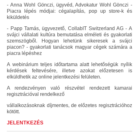
- Anna Wohl Gönczi, ügyvéd, Advokatur Wohl Gönczi -
Piacra lépés módjai: cégalapítás, pop up store-k és
kiküldetés
- Papp Tamás, ügyvezető, CollabIT Switzerland AG - A
svájci vállalati kultúra bemutatása elméleti és gyakorlati
szemszögből. Hogyan lehetünk sikeresek a svájci
piacon? - gyakorlati tanácsok magyar cégek számára a
piacra lépéshez
A webinárium teljes időtartama alatt lehetőségük nyílik
kérdések feltevésére, illetve azokat előzetesen is
elküldhetik az online jelentkezési felületen.
A rendezvényen való részvétel rendezett kamarai
regisztrációval rendelkező
vállalkozásoknak díjmentes, de előzetes regisztrációhoz
kötött.
JELENTKEZÉS