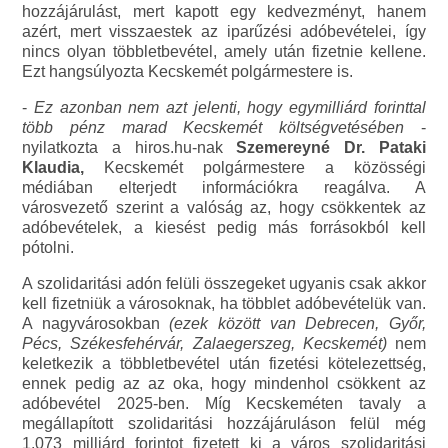
hozzájárulást, mert kapott egy kedvezményt, hanem
azért, mert visszaestek az iparűzési adóbevételei, így
nincs olyan többletbevétel, amely után fizetnie kellene.
Ezt hangsúlyozta Kecskemét polgármestere is.
-
Ez azonban nem azt jelenti, hogy egymilliárd forinttal
több pénz marad Kecskemét költségvetésében
-
nyilatkozta a hiros.hu-nak
Szemereyné Dr. Pataki
Klaudia,
Kecskemét polgármestere a közösségi
médiában elterjedt információkra reagálva. A
városvezető szerint a valóság az, hogy csökkentek az
adóbevételek, a kiesést pedig más forrásokból kell
pótolni.
A szolidaritási adón felüli összegeket ugyanis csak akkor
kell fizetniük a városoknak, ha többlet adóbevételük van.
A nagyvárosokban
(ezek között van Debrecen, Győr,
Pécs, Székesfehérvár, Zalaegerszeg, Kecskemét)
nem
keletkezik a többletbevétel után fizetési kötelezettség,
ennek pedig az az oka, hogy mindenhol csökkent az
adóbevétel 2025-ben. Míg Kecskeméten tavaly a
megállapított szolidaritási hozzájáruláson felül még
1,073 milliárd forintot fizetett ki a város szolidaritási