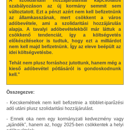
A szolidaritási hozzájárulással kapcsolatos
szabályozáson az új kormány semmit sem
változtatott. Ezt a pénzt azért nem kell befizetnünk
az államkasszának, mert csökkent a város
adóbevétele, ami a szolidaritási hozzájárulás
alapja. A tavalyi adóbevételekből már láttuk a
csökkenő tendenciát, így a költségvetés
előkészítésekor is tudtuk, hogy ezt a milliárdot
nem kell majd befizetnünk. Így az eleve beépült az
idei költségvetésbe.
Tehát nem plusz forráshoz jutottunk, hanem még a
kieső adóbevétel pótlásáról is gondoskodnunk
kell."
Összegezve:
- Kecskemétnek nem kell befizetnie a többlet-iparűzési
adó utáni plusz szolidaritási hozzájárulást.
- Ennek oka nem egy kormányzati kedvezmény vagy
„ajándék", hanem az, hogy 2025-ben csökkentek a helyi