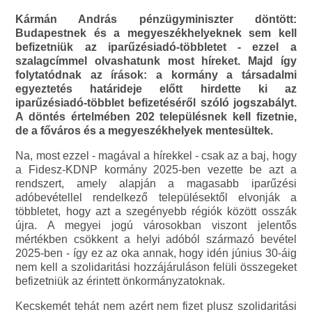
Kármán András pénzügyminiszter döntött:
Budapestnek és a megyeszékhelyeknek sem kell
befizetniük az iparűzésiadó-többletet - ezzel a
szalagcímmel olvashatunk most híreket. Majd így
folytatódnak az írások: a kormány a társadalmi
egyeztetés határideje előtt hirdette ki az
iparűzésiadó-többlet befizetéséről szóló jogszabályt.
A döntés értelmében 202 településnek kell fizetnie,
de a főváros és a megyeszékhelyek mentesültek.
Na, most ezzel - magával a hírekkel - csak az a baj, hogy
a Fidesz-KDNP kormány 2025-ben vezette be azt a
rendszert, amely alapján a magasabb iparűzési
adóbevétellel rendelkező településektől elvonják a
többletet, hogy azt a szegényebb régiók között osszák
újra. A megyei jogú városokban viszont jelentős
mértékben csökkent a helyi adóból származó bevétel
2025-ben - így ez az oka annak, hogy idén június 30-áig
nem kell a szolidaritási hozzájáruláson felüli összegeket
befizetniük az érintett önkormányzatoknak.
Kecskemét tehát nem azért nem fizet plusz szolidaritási