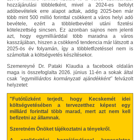
hozzájárulási többletként, mivel a 2024-es befolyt
adóbevételek erre alapot adtak, addig 2025-ben már
több mint 500 millió forinttal csökkent a város helyi adó
bevétele, ezért a többletbevétel utáni fizetési
kötelezettség sincsen. Ez azonban sajnos nem jelenti
azt, hogy egymilliárddal több maradna a város
kasszájában, hiszen a csökkenő tendencia már látszott a
2025-ös év folyamán, így a többletfizetéssel nem is
számoltak a költségvetés készítésekor.
Szemereyné Dr. Pataki Klaudia a facebook oldalán
maga is összefoglalta 2026. június 11-én a sokak által
csak
"egymilliárdos kormányzati ajándékként"
felvázolt
helyzetet:
"Futótűzként terjedt, hogy Kecskemét idei
költségvetésében a tervezetthez képest egy
milliárd forinttal több marad, mert azt nem kell
befizetni az államnak.
Szeretném Önöket tájékoztatni a tényekről.