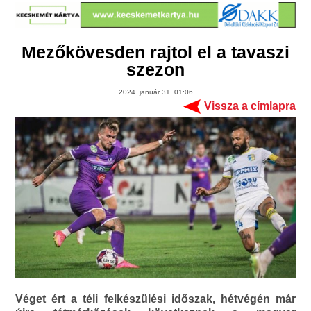
Mezőkövesden rajtol el a tavaszi
szezon
2024. január 31. 01:06
Vissza a címlapra
Véget ért a téli felkészülési időszak, hétvégén már