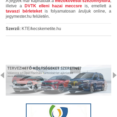
A jegyek már kaphatóak a
mezőkövesdi szezonnyitóra
,
illetve a
DVTK elleni hazai meccsre
is, emellett a
tavaszi bérleteket
is folyamatosan áruljuk online, a
jegymester.hu felületén.
Szerző:
KTE/kecskemetite.hu