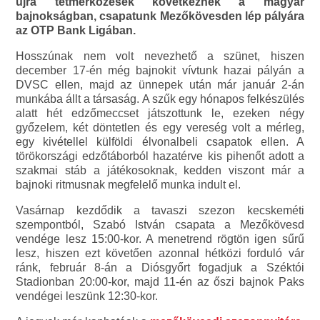
újra tétmérkőzések következnek a magyar
bajnokságban, csapatunk Mezőkövesden lép pályára
az OTP Bank Ligában.
Hosszúnak nem volt nevezhető a szünet, hiszen
december 17-én még bajnokit vívtunk hazai pályán a
DVSC ellen, majd az ünnepek után már január 2-án
munkába állt a társaság. A szűk egy hónapos felkészülés
alatt hét edzőmeccset játszottunk le, ezeken négy
győzelem, két döntetlen és egy vereség volt a mérleg,
egy kivétellel külföldi élvonalbeli csapatok ellen. A
törökországi edzőtáborból hazatérve kis pihenőt adott a
szakmai stáb a játékosoknak, kedden viszont már a
bajnoki ritmusnak megfelelő munka indult el.
Vasárnap kezdődik a tavaszi szezon kecskeméti
szempontból, Szabó István csapata a Mezőkövesd
vendége lesz 15:00-kor. A menetrend rögtön igen sűrű
lesz, hiszen ezt követően azonnal hétközi forduló vár
ránk, február 8-án a Diósgyőrt fogadjuk a Széktói
Stadionban 20:00-kor, majd 11-én az őszi bajnok Paks
vendégei leszünk 12:30-kor.