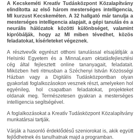
A Kecskeméti Kreatív Tudásközpont Közalapítvány
elindította az első három mesterséges intelligencia,
MI kurzust Kecskeméten. A 32 hallgató már tanulja a
mesterséges intelligencia alapjait, a gépi tanulás és a
neurális hálózatok közötti különbséget, valamint
kipróbálják, hogy az MI miben tévedhet, közös
feladatokat, kísérleteket végeznek.
A résztvevők egyrészt otthoni tanulással elsajátítják a
Helsinki Egyetem és a MinnaLearn oktatásfejlesztési
cég által fejlesztett online tananyagait, feladatait.
Miközben heti ritmusban a Széchenyi István Közösségi
Házban vagy a Digitális Tudásközpontban olyan
gyakorlati foglalkozásokon vesznek részt, amelyeken hol
egyénileg, hol csapatban feladatokat, projekteket
oldanak meg. Természetesen gyakran a mesterséges
intelligencia segítségével.
A foglalkozásokat a Kreatív Tudásközpont Közalapítvány
munkatársai tartják.
Várják a hasonló érdeklődésű szeniorokat is, akik együtt
fejlődhetnek és tanulhatnak majd a programban.