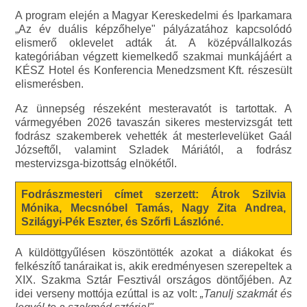
A program elején a Magyar Kereskedelmi és Iparkamara
„Az év duális képzőhelye" pályázatához kapcsolódó
elismerő oklevelet adták át. A középvállalkozás
kategóriában végzett kiemelkedő szakmai munkájáért a
KÉSZ Hotel és Konferencia Menedzsment Kft. részesült
elismerésben.
Az ünnepség részeként mesteravatót is tartottak. A
vármegyében 2026 tavaszán sikeres mestervizsgát tett
fodrász szakemberek vehették át mesterlevelüket Gaál
Józseftől, valamint Szladek Máriától, a fodrász
mestervizsga-bizottság elnökétől.
Fodrászmesteri címet szerzett: Átrok Szilvia
Mónika, Mecsnóbel Tamás, Nagy Zita Andrea,
Szilágyi-Pék Eszter, és Szőrfi Lászlóné.
A küldöttgyűlésen köszöntötték azokat a diákokat és
felkészítő tanáraikat is, akik eredményesen szerepeltek a
XIX. Szakma Sztár Fesztivál országos döntőjében. Az
idei verseny mottója ezúttal is az volt:
„Tanulj szakmát és