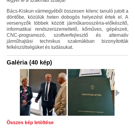
legyél te a szakmád sztárja!"
Bács-Kiskun vármegyéből összesen kilenc tanuló jutott a
döntőbe, közülük heten dobogós helyezést értek el. A
versenyzők többek között járműkarosszéria-előkészítő,
informatikai rendszerüzemeltető, kőműves, gépészeti,
CNC-programozó, szoftverfejlesztő és alternatív
járműhajtási technikus szakmákban bizonyították
felkészültségüket és tudásukat.
Galéria (40 kép)
Összes kép letöltése