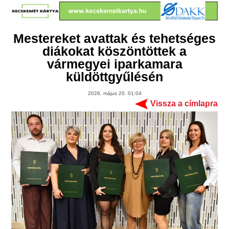
Mestereket avattak és tehetséges
diákokat köszöntöttek a
vármegyei iparkamara
küldöttgyűlésén
2026. május 20. 01:04
Vissza a címlapra