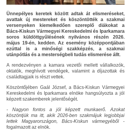
Ünnepélyes keretek között adtak át elismeréseket,
avattak új mestereket és köszöntötték a szakmai
versenyeken kiemelkedően szereplő diákokat a
Bács-Kiskun Vármegyei Kereskedelmi és Iparkamara
soros küldöttgyűlésének nyilvános részén 2026.
május 19-én, kedden. Az esemény középpontjában
ezúttal is a minőségi szakképzés, a szakmai
utánpótlás és a mesterségbeli tudás elismerése állt.
A rendezvényen a kamara vezetői mellett vállalkozók,
oktatók, meghívott vendégek, valamint a díjazottak és
családtagjaik is részt vettek.
Köszöntőjében Gaál József, a Bács-Kiskun Vármegyei
Kereskedelmi és Iparkamara elnöke hangsúlyozta a jól
képzett szakemberek jelentőségét.
- Nagyon fontos a jól képzett munkaerő. Azokat
köszöntjük ma itt, akik 2026-ben szakmájuk legjobbjai
lettek Magyarországon, Bács-Kiskun vármegyéből
-
fogalmazott az elnök.