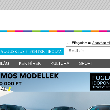
Elfogadom az
Adatvédelmi
. AUGUSZTUS 7. PÉNTEK | IBOLYA
ILÁG
KÉK HÍREK
KULTÚRA
SPORT