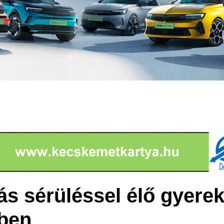
s sérüléssel élő gyere
ében