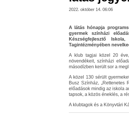
2022. október 14. 06:06
A látás hónapja programs
gyermek színházi előadá
Készségfejlesztő Iskol
Tagintézményében nevelkedő
A klub tagjai közel 20 év
növendékeit, színházi előad
másodízben került sor a megl
A közel 130 sérült gyermeke
Busz Színház, „Rettenetes Rö
előadások mindig az iskola 
tapsok, a közös éneklés, a rés
A klubtagok és a Könyvtári Ká