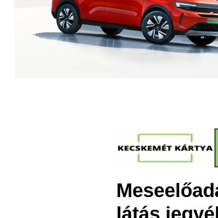
Meseelőadá
látás jegy