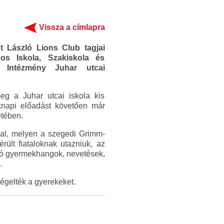
Vissza a címlapra
 László Lions Club tagjai
os Iskola, Szakiskola és
i Intézmény Juhar utcai
g a Juhar utcai iskola kis
eknapi előadást követően már
etében.
mal, melyen a szegedi Grimm-
rült fiataloknak utazniuk, az
dó gyermekhangok, nevetések,
.
égelték a gyerekeket.