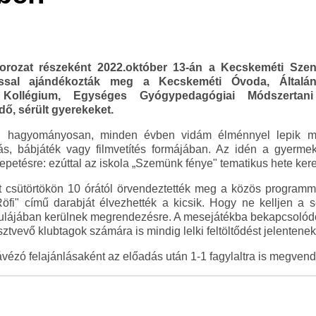
orozat részeként 2022.október 13-án a Kecskeméti Szent
ssal ajándékozták meg a Kecskeméti Óvoda, Általán
a, Kollégium, Egységes Gyógypedagógiai Módszertan
, sérült gyerekeket.
e, hagyományosan, minden évben vidám élménnyel lepik me
ás, bábjáték vagy filmvetítés formájában. Az idén a gyerm
epetésre: ezúttal az iskola „Szemünk fénye" tematikus hete ker
t csütörtökön 10 órától örvendeztették meg a közös program
fi" című darabját élvezhették a kicsik. Hogy ne kelljen a sé
aulájában kerülnek megrendezésre. A mesejátékba bekapcsoló
ztvevő klubtagok számára is mindig lelki feltöltődést jelentenek
vézó felajánlásaként az előadás után 1-1 fagylaltra is megvend