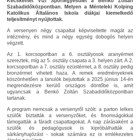
Kecskemét Vízi Sportegyesület a Benkó Zoltán
Szabadidőközpontban. Melyen a Ménteleki Kolping
Katolikus Általános Iskola diákjai kiemelkedő
teljesítményt nyújtottak.
A versenyen négy csapattal képviseltette magát az
intézmény, és mind a négy egység dobogós helyen
végzett.
Az 1. korcsoportban a 6. osztályosok aranyérmet
szereztek, míg az 5. osztály csapata a 3. helyen zárt. A 2.
korcsoportban a 7. osztály ezüstérmet, a 8. osztály pedig
bronzérmet vihetett haza. A remek eredményeknek
köszönhetően a tanulók bejutottak a 2025 június 14-én
megrendezésre kerülő országos döntőbe is, amit
ugyancsak a Benkó Zoltán Szabadidőközpontban
tartanak.
A program nemcsak a versenyről szólt: a parton lelkes
szülők biztatták a versenyzőket, és finomságokkal
támogatták a fáradt csapattagokat. A nap zárásaként a
szülők és pedagógusok is kipróbálhatták a
sárkányhajózást - sokak számára ez is emlékezetes