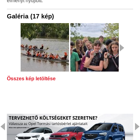
élményt nyújtott.
Galéria (17 kép)
Összes kép letöltése