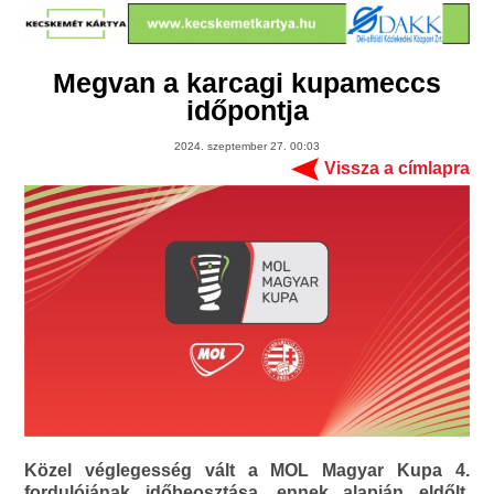
Megvan a karcagi kupameccs
időpontja
2024. szeptember 27. 00:03
Vissza a címlapra
Közel véglegesség vált a MOL Magyar Kupa 4.
fordulójának időbeosztása, ennek alapján eldőlt,