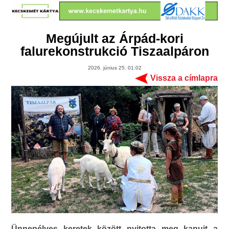
Megújult az Árpád-kori
falurekonstrukció Tiszaalpáron
2026. június 25. 01:02
Vissza a címlapra
Ünnepélyes keretek között nyitotta meg kapuit a