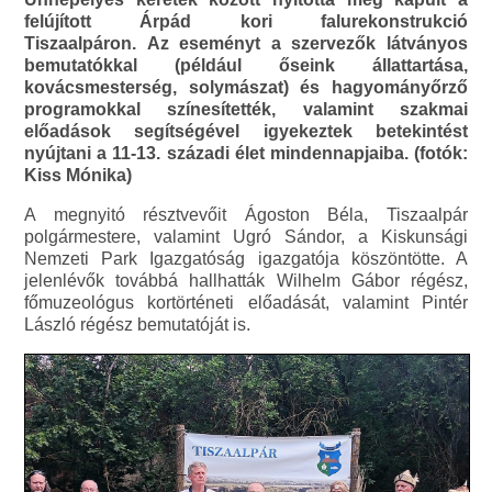
felújított Árpád kori falurekonstrukció
Tiszaalpáron. Az eseményt a szervezők látványos
bemutatókkal (például őseink állattartása,
kovácsmesterség, solymászat) és hagyományőrző
programokkal színesítették, valamint szakmai
előadások segítségével igyekeztek betekintést
nyújtani a 11-13. századi élet mindennapjaiba. (fotók:
Kiss Mónika)
A megnyitó résztvevőit Ágoston Béla, Tiszaalpár
polgármestere, valamint Ugró Sándor, a Kiskunsági
Nemzeti Park Igazgatóság igazgatója köszöntötte. A
jelenlévők továbbá hallhatták Wilhelm Gábor régész,
főmuzeológus kortörténeti előadását, valamint Pintér
László régész bemutatóját is.