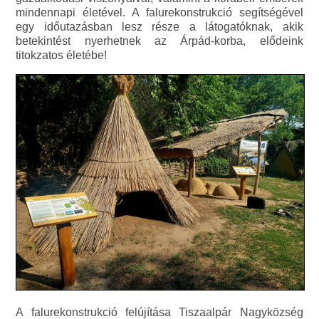
mindennapi életével. A falurekonstrukció segítségével
egy időutazásban lesz része a látogatóknak, akik
betekintést nyerhetnek az Árpád-korba, elődeink
titokzatos életébe!
A falurekonstrukció felújítása Tiszaalpár Nagyközség