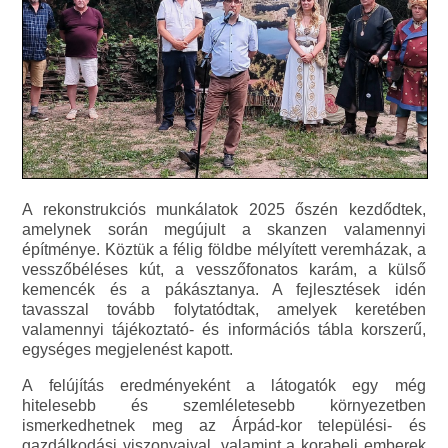
A rekonstrukciós munkálatok 2025 őszén kezdődtek,
amelynek során megújult a skanzen valamennyi
építménye. Köztük a félig földbe mélyített veremházak, a
vesszőbéléses kút, a vesszőfonatos karám, a külső
kemencék és a pákásztanya. A fejlesztések idén
tavasszal tovább folytatódtak, amelyek keretében
valamennyi tájékoztató- és információs tábla korszerű,
egységes megjelenést kapott.
A felújítás eredményeként a látogatók egy még
hitelesebb és szemléletesebb környezetben
ismerkedhetnek meg az Árpád-kor települési- és
gazdálkodási viszonyaival, valamint a korabeli emberek