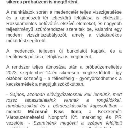
sikeres próbaüzem is megtörtént.
A munkálatok során a medencetér teljes vízszigetelése
és a gépészeti tér teljeskörű felújítása is elkészült.
Rozsdamentes befúvó és elszívó elemeket, és nagyobb
teljesítményű szűrőrendszer szereltek be, valamint egy
modern vízszintszabályozót, amely a víztakarékos
működést segíti elő.
A medencék teljesen új burkolatot kaptak, és a
fedőkövek pótlása, felújítása is megtörtént.
A rendszer teljes átmosása után a próbaüzemeltetés
2023. szeptember 14-én sikeresen megkezdődött - így
október közepéig - a téliesítésig - gyönyörködhetnek a
kecskemétiek a megújult szökőkútban.
-
Sajnos, azonban elővigyázatosnak kell lennünk, mert
rossz tapasztalataink vannak a rongálókkal,
randalírozókkal és a gördeszkásokkal kapcsolatban -
mondta
Mózesné Kiss Ilona
, a Kecskeméti
Városüzemeltetési Nonprofit Kft. marketing és PR
vezetője.
- Szeretnénk megóvni a szépen felújított