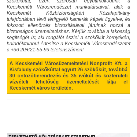
szökőkutat, ezért szorosan együttműködünk a
Kecskeméti Városrendészet munkatársaival, akik a
Kecskemét Közbiztonságáért Közalapítvány
tulajdonában lévő térfigyelő kamerák képeit figyelve, és
fokozott ellenőrzés biztosításával járulnak hozzá a
biztonságos üzemeltetéshez. Kérjük továbbá a lakosság
segítségét is; aki rongálót észlel a szökőkút környékén,
haladéktalanul értesítse a Kecskeméti Városrendészetet
a +36 20/621-55-99 telefonszámon!
A Kecskeméti Városüzemeltetési Nonprofit Kft. a
Kisfaludy szökőkúttal együtt 26 szökőkút, továbbá
30 öntözőberendezés és 35 ivókút és közterületi
vízvételi lehetőség üzemeltetését látja el
Kecskemét város területén.