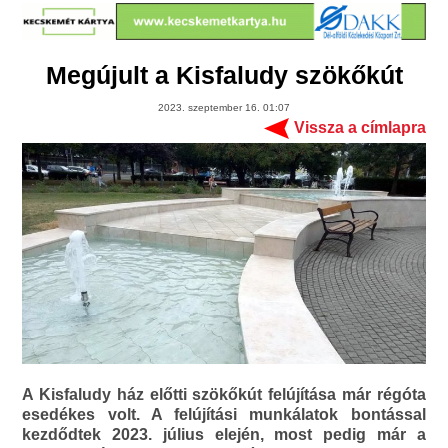
Megújult a Kisfaludy szökőkút
2023. szeptember 16. 01:07
Vissza a címlapra
A Kisfaludy ház előtti szökőkút felújítása már régóta
esedékes volt. A felújítási munkálatok bontással
kezdődtek 2023. július elején, most pedig már a