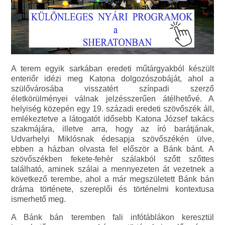
A terem egyik sarkában eredeti műtárgyakból készült
enteriőr idézi meg Katona dolgozószobáját, ahol a
szülővárosába visszatért színpadi szerző
életkörülményei válnak jelzésszerűen átélhetővé. A
helyiség közepén egy 19. századi eredeti szövőszék áll,
emlékeztetve a látogatót idősebb Katona József takács
szakmájára, illetve arra, hogy az író barátjának,
Udvarhelyi Miklósnak édesapja szövőszékén ülve,
ebben a házban olvasta fel először a Bánk bánt. A
szövőszékben fekete-fehér szálakból szőtt szőttes
található, aminek szálai a mennyezeten át vezetnek a
következő terembe, ahol a már megszületett Bánk bán
dráma története, szereplői és történelmi kontextusa
ismerhető meg.
A Bánk bán teremben fali infótáblákon keresztül