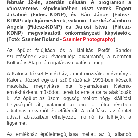
február 12-én, szerdán délután. A programon a
városvezetés képviseletében részt vettek Engert
Jakabné (Fidesz-KDNP), és Bán János (Fidesz-
KDNP) alpolgármesterek, valamint Laczkó-Zsámboki
Angéla (Fidesz-KDNP) és Jánosi István (Fidesz-
KDNP) megválasztott önkormányzati képviselők.
(Fotó: Szamler Roland -
Szamler Photography
)
Az épület felújítása és a kiállítás Petőfi Sándor
születésének 200. évfordulója alkalmából, a Nemzeti
Kulturális Alapn támogatásával valósult meg
A Katona József Emlékház, - mint muzeális intézmény -
Katona József egykori szülőházának 1991-ben készült
másolata, megnyitása óta folyamatosan Katona-
emlékházként működött, tereit is erre a célra alakították
ki. Az épület az üzemi egység mellett négy kiállítási
helyiségből áll, valamint az erre a célra részben
alkalmas udvarból és előtérből. A kiállításra az épület
udvari ablakaiban elhelyezett molinói is felhívják a
figyelmet.
Az emlékház épületmegújítása mellett az új állandó