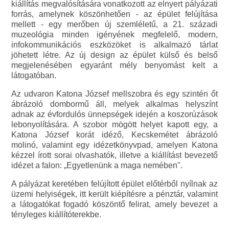
kiállítás megvalósítására vonatkozott az elnyert pályázati
forrás, amelynek köszönhetően - az épület felújítása
mellett - egy merőben új szemléletű, a 21. századi
muzeológia minden igényének megfelelő, modern,
infokommunikációs eszközöket is alkalmazó tárlat
jöhetett létre. Az új design az épület külső és belső
megjelenésében egyaránt mély benyomást kelt a
látogatóban.
Az udvaron Katona József mellszobra és egy szintén őt
ábrázoló dombormű áll, melyek alkalmas helyszínt
adnak az évfordulós ünnepségek idején a koszorúzások
lebonyolítására. A szobor mögött helyet kapott egy, a
Katona József korát idéző, Kecskemétet ábrázoló
molinó, valamint egy idézetkönyvpad, amelyen Katona
kézzel írott sorai olvashatók, illetve a kiállítást bevezető
idézet a falon: „Egyetlenünk a maga nemében".
A pályázat keretében felújított épület előtérből nyílnak az
üzemi helyiségek, itt került kiépítésre a pénztár, valamint
a látogatókat fogadó köszöntő felirat, amely bevezet a
tényleges kiállítóterekbe.