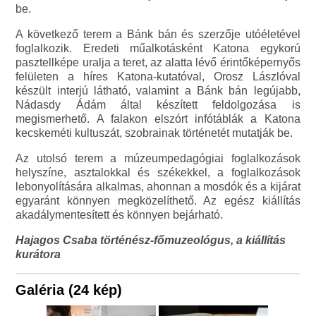
be.
A következő terem a Bánk bán és szerzője utóéletével
foglalkozik. Eredeti műalkotásként Katona egykorú
pasztellképe uralja a teret, az alatta lévő érintőképernyős
felületen a híres Katona-kutatóval, Orosz Lászlóval
készült interjú látható, valamint a Bánk bán legújabb,
Nádasdy Ádám által készített feldolgozása is
megismerhető. A falakon elszórt infótáblák a Katona
kecskeméti kultuszát, szobrainak történetét mutatják be.
Az utolsó terem a múzeumpedagógiai foglalkozások
helyszíne, asztalokkal és székekkel, a foglalkozások
lebonyolítására alkalmas, ahonnan a mosdók és a kijárat
egyaránt könnyen megközelíthető. Az egész kiállítás
akadálymentesített és könnyen bejárható.
Hajagos Csaba történész-főmuzeológus, a kiállítás
kurátora
Galéria (24 kép)