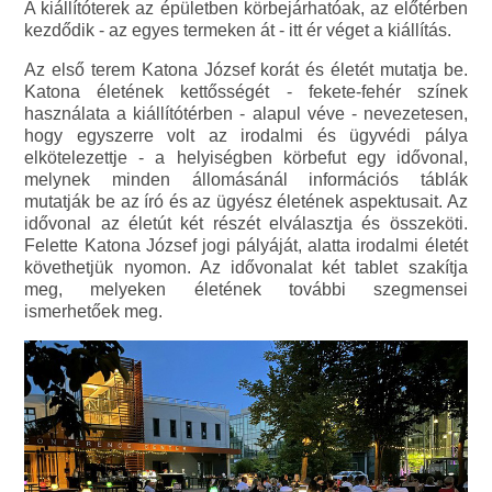
A kiállítóterek az épületben körbejárhatóak, az előtérben
kezdődik - az egyes termeken át - itt ér véget a kiállítás.
Az első terem Katona József korát és életét mutatja be.
Katona életének kettősségét - fekete-fehér színek
használata a kiállítótérben - alapul véve - nevezetesen,
hogy egyszerre volt az irodalmi és ügyvédi pálya
elkötelezettje - a helyiségben körbefut egy idővonal,
melynek minden állomásánál információs táblák
mutatják be az író és az ügyész életének aspektusait. Az
idővonal az életút két részét elválasztja és összeköti.
Felette Katona József jogi pályáját, alatta irodalmi életét
követhetjük nyomon. Az idővonalat két tablet szakítja
meg, melyeken életének további szegmensei
ismerhetőek meg.