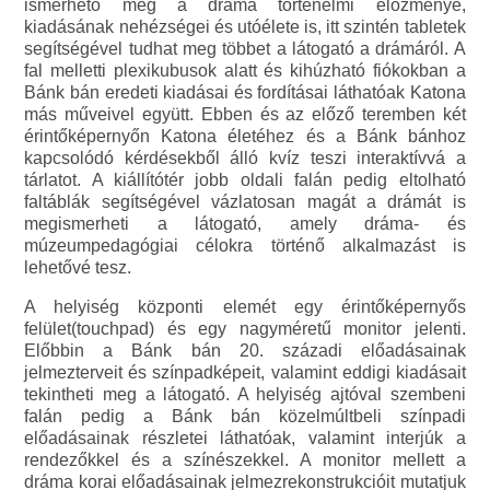
ismerhető meg a dráma történelmi előzménye,
kiadásának nehézségei és utóélete is, itt szintén tabletek
segítségével tudhat meg többet a látogató a drámáról. A
fal melletti plexikubusok alatt és kihúzható fiókokban a
Bánk bán eredeti kiadásai és fordításai láthatóak Katona
más műveivel együtt. Ebben és az előző teremben két
érintőképernyőn Katona életéhez és a Bánk bánhoz
kapcsolódó kérdésekből álló kvíz teszi interaktívvá a
tárlatot. A kiállítótér jobb oldali falán pedig eltolható
faltáblák segítségével vázlatosan magát a drámát is
megismerheti a látogató, amely dráma- és
múzeumpedagógiai célokra történő alkalmazást is
lehetővé tesz.
A helyiség központi elemét egy érintőképernyős
felület(touchpad) és egy nagyméretű monitor jelenti.
Előbbin a Bánk bán 20. századi előadásainak
jelmezterveit és színpadképeit, valamint eddigi kiadásait
tekintheti meg a látogató. A helyiség ajtóval szembeni
falán pedig a Bánk bán közelmúltbeli színpadi
előadásainak részletei láthatóak, valamint interjúk a
rendezőkkel és a színészekkel. A monitor mellett a
dráma korai előadásainak jelmezrekonstrukcióit mutatjuk