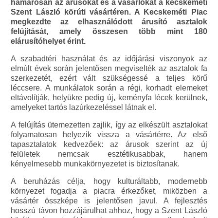
hamarosan az árusokat és a vásárlókat a kecskeméti
Szent László körúti vásártéren. A Kecskeméti Piac
megkezdte az elhasználódott árusító asztalok
felújítását, amely összesen több mint 180
elárusítóhelyet érint.
A szabadtéri használat és az időjárási viszonyok az
elmúlt évek során jelentősen megviselték az asztalok fa
szerkezetét, ezért vált szükségessé a teljes körű
léccsere. A munkálatok során a régi, korhadt elemeket
eltávolítják, helyükre pedig új, keményfa lécek kerülnek,
amelyeket tartós lazúrkezeléssel látnak el.
A felújítás ütemezetten zajlik, így az elkészült asztalokat
folyamatosan helyezik vissza a vásártérre. Az első
tapasztalatok kedvezőek: az árusok szerint az új
felületek nemcsak esztétikusabbak, hanem
kényelmesebb munkakörnyezetet is biztosítanak.
A beruházás célja, hogy kulturáltabb, modernebb
környezet fogadja a piacra érkezőket, miközben a
vásártér összképe is jelentősen javul. A fejlesztés
hosszú távon hozzájárulhat ahhoz, hogy a Szent László