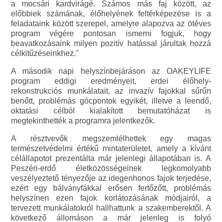
a mocsári kardvirágé. Számos más faj között, az
előbbiek számának, élőhelyének feltérképezése is a
feladataink között szerepel, amelyre alapozva az ötéves
program végére pontosan ismerni fogjuk, hogy
beavatkozásaink milyen pozitív hatással járultak hozzá
célkitűzéseinkhez."
A második napi helyszínbejáráson az OAKEYLIFE
program eddigi eredményeit, erdei élőhely-
rekonstrukciós munkálatait, az invazív fajokkal sűrűn
benőtt, problémás gócpontok egyikét, illetve a leendő,
oktatási célból kialakított bemutatóházat is
megtekinthették a programra jelentkezők.
A résztvevők megszemlélhettek egy magas
természetvédelmi értékű mintaterületet, amely a kívánt
célállapotot prezentálta már jelenlegi állapotában is. A
Peszéri-erdő életközösségeinek legkomolyabb
veszélyeztető tényezője az idegenhonos fajok terjedése,
ezért egy bálványfákkal erősen fertőzőtt, problémás
helyszínen ezen fajok korlátozásának módjairól, a
tervezett munkálatokról hallhattunk a szakemberektől. A
következő állomáson a már jelenleg is folyó