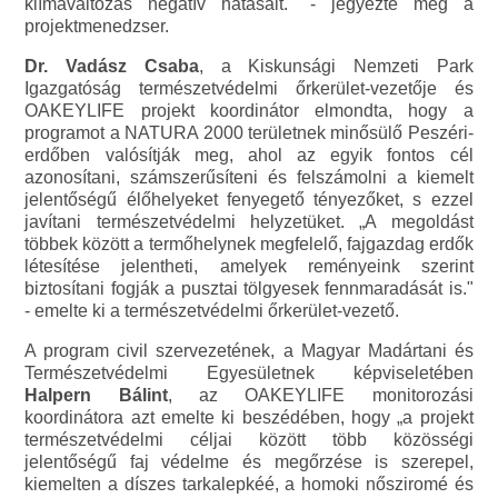
klímaváltozás negatív hatásait." - jegyezte meg a
projektmenedzser.
Dr. Vadász Csaba
, a Kiskunsági Nemzeti Park
Igazgatóság természetvédelmi őrkerület-vezetője és
OAKEYLIFE projekt koordinátor elmondta, hogy a
programot a NATURA 2000 területnek minősülő Peszéri-
erdőben valósítják meg, ahol az egyik fontos cél
azonosítani, számszerűsíteni és felszámolni a kiemelt
jelentőségű élőhelyeket fenyegető tényezőket, s ezzel
javítani természetvédelmi helyzetüket. „A megoldást
többek között a termőhelynek megfelelő, fajgazdag erdők
létesítése jelentheti, amelyek reményeink szerint
biztosítani fogják a pusztai tölgyesek fennmaradását is."
- emelte ki a természetvédelmi őrkerület-vezető.
A program civil szervezetének, a Magyar Madártani és
Természetvédelmi Egyesületnek képviseletében
Halpern Bálint
, az OAKEYLIFE monitorozási
koordinátora azt emelte ki beszédében, hogy „a projekt
természetvédelmi céljai között több közösségi
jelentőségű faj védelme és megőrzése is szerepel,
kiemelten a díszes tarkalepkéé, a homoki nősziromé és