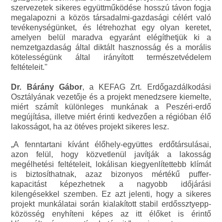
szervezetek sikeres együttműködése hosszú távon fogja
megalapozni a közös társadalmi-gazdasági célért való
tevékenységünket, és létrehozhat egy olyan keretet,
amelyen belül maradva egyaránt elégíthetjük ki a
nemzetgazdaság által diktált hasznosság és a morális
kötelességünk által irányított természetvédelem
feltételeit."
Dr. Bárány Gábor
, a KEFAG Zrt. Erdőgazdálkodási
Osztályának vezetője és a projekt menedzsere kiemelte,
miért számít különleges munkának a Peszéri-erdő
megújítása, illetve miért érinti kedvezően a régióban élő
lakosságot, ha az ötéves projekt sikeres lesz.
„A fenntartani kívánt élőhely-együttes erdőtársulásai,
azon felül, hogy közvetlenül javítják a lakosság
megélhetési feltételeit, lokálisan kiegyenlítettebb klímát
is biztosíthatnak, azaz bizonyos mértékű puffer-
kapacitást képezhetnek a nagyobb időjárási
kilengésekkel szemben. Ez azt jelenti, hogy a sikeres
projekt munkálatai során kialakított stabil erdőssztyepp-
közösség enyhíteni képes az itt élőket is érintő