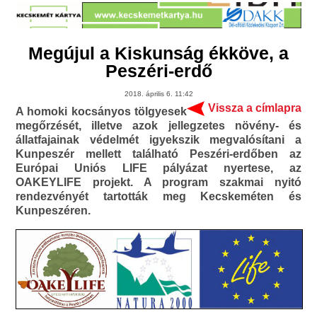
Megújul a Kiskunság ékköve, a
Peszéri-erdő
2018. április 6. 11:42
Vissza a címlapra
A homoki kocsányos tölgyesek
megőrzését, illetve azok jellegzetes növény- és
állatfajainak védelmét igyekszik megvalósítani a
Kunpeszér mellett található Peszéri-erdőben az
Európai Uniós LIFE pályázat nyertese, az
OAKEYLIFE projekt. A program szakmai nyitó
rendezvényét tartották meg Kecskeméten és
Kunpeszéren.