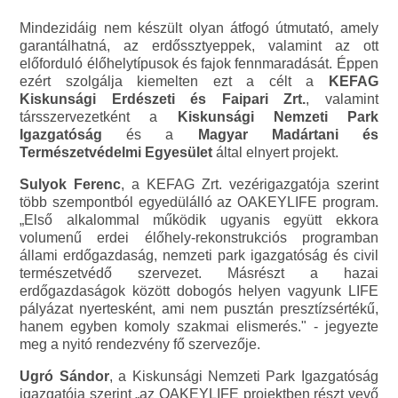
Mindezidáig nem készült olyan átfogó útmutató, amely
garantálhatná, az erdőssztyeppek, valamint az ott
előforduló élőhelytípusok és fajok fennmaradását. Éppen
ezért szolgálja kiemelten ezt a célt a
KEFAG
Kiskunsági Erdészeti és Faipari Zrt.
, valamint
társszervezetként a
Kiskunsági Nemzeti Park
Igazgatóság
és a
Magyar Madártani és
Természetvédelmi Egyesület
által elnyert projekt.
Sulyok Ferenc
, a KEFAG Zrt. vezérigazgatója szerint
több szempontból egyedülálló az OAKEYLIFE program.
„Első alkalommal működik ugyanis együtt ekkora
volumenű erdei élőhely-rekonstrukciós programban
állami erdőgazdaság, nemzeti park igazgatóság és civil
természetvédő szervezet. Másrészt a hazai
erdőgazdaságok között dobogós helyen vagyunk LIFE
pályázat nyertesként, ami nem pusztán presztízsértékű,
hanem egyben komoly szakmai elismerés." - jegyezte
meg a nyitó rendezvény fő szervezője.
Ugró Sándor
, a Kiskunsági Nemzeti Park Igazgatóság
igazgatója szerint „az OAKEYLIFE projektben részt vevő