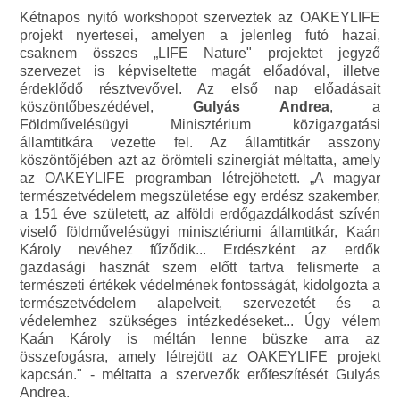
Kétnapos nyitó workshopot szerveztek az OAKEYLIFE
projekt nyertesei, amelyen a jelenleg futó hazai,
csaknem összes „LIFE Nature" projektet jegyző
szervezet is képviseltette magát előadóval, illetve
érdeklődő résztvevővel. Az első nap előadásait
köszöntőbeszédével,
Gulyás Andrea
, a
Földművelésügyi Minisztérium közigazgatási
államtitkára vezette fel. Az államtitkár asszony
köszöntőjében azt az örömteli szinergiát méltatta, amely
az OAKEYLIFE programban létrejöhetett. „A magyar
természetvédelem megszületése egy erdész szakember,
a 151 éve született, az alföldi erdőgazdálkodást szívén
viselő földművelésügyi minisztériumi államtitkár, Kaán
Károly nevéhez fűződik... Erdészként az erdők
gazdasági hasznát szem előtt tartva felismerte a
természeti értékek védelmének fontosságát, kidolgozta a
természetvédelem alapelveit, szervezetét és a
védelemhez szükséges intézkedéseket... Úgy vélem
Kaán Károly is méltán lenne büszke arra az
összefogásra, amely létrejött az OAKEYLIFE projekt
kapcsán." - méltatta a szervezők erőfeszítését Gulyás
Andrea.