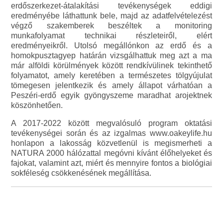
erdőszerkezet-átalakítási tevékenységek eddigi
eredményébe láthattunk bele, majd az adatfelvételezést
végző szakemberek beszéltek a monitoring
munkafolyamat technikai részleteiről, elért
eredményeikről. Utolsó megállónkon az erdő és a
homokpusztagyep határán vizsgálhattuk meg azt a ma
már alföldi körülmények között rendkívülinek tekinthető
folyamatot, amely keretében a természetes tölgyújulat
tömegesen jelentkezik és amely állapot várhatóan a
Peszéri-erdő egyik gyöngyszeme maradhat arojektnek
köszönhetően.
A 2017-2022 között megvalósuló program oktatási
tevékenységei során és az izgalmas www.oakeylife.hu
honlapon a lakosság közvetlenül is megismerheti a
NATURA 2000 hálózattal megóvni kívánt élőhelyeket és
fajokat, valamint azt, miért és mennyire fontos a biológiai
sokféleség csökkenésének megállítása.