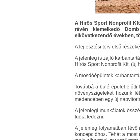
A Hírös Sport Nonprofit Kft
révén kiemelkedő Domb 
elkövetkezendő években, tö
A fejlesztési terv első része
A jelenleg is zajló karbantart
Hírös Sport Nonprofit Kft. (új
A mosdóépületek karbantartási 
Továbbá a büfé épület előtti
növényszigeteket hozunk létr
medencében egy új napvitorláva
A jelenlegi munkálatok összér
tudja fedezni.
A jelenleg folyamatban lévő m
koncepcióhoz. Tehát a most m