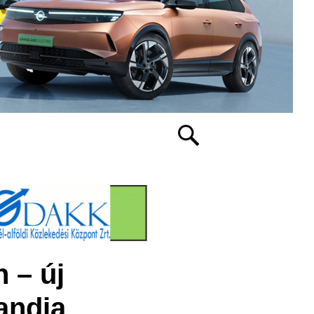
 – új
andja