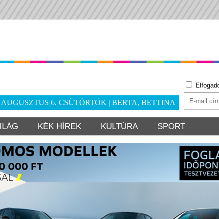
Elfogad
. AUGUSZTUS 6. CSÜTÖRTÖK | BERTA, BETTINA
ILÁG
KÉK HÍREK
KULTÚRA
SPORT