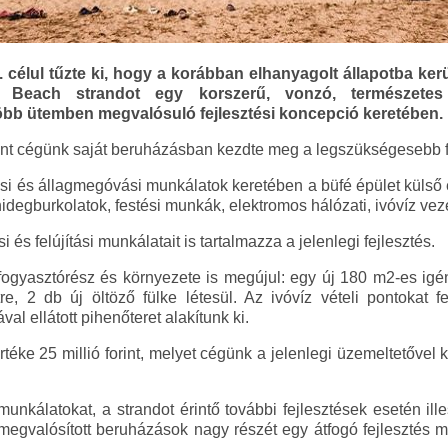
. célul tűzte ki, hogy a korábban elhanyagolt állapotba kerü
Beach strandot egy korszerű, vonzó, természetes f
bb ütemben megvalósuló fejlesztési koncepció keretében.
ként cégünk saját beruházásban kezdte meg a legszükségesebb fe
ási és állagmegóvási munkálatok keretében a büfé épület külső és
 hidegburkolatok, festési munkák, elektromos hálózati, ivóvíz ve
és felújítási munkálatait is tartalmazza a jelenlegi fejlesztés.
 fogyasztórész és környezete is megújul: egy új 180 m2-es igény
e, 2 db új öltöző fülke létesül. Az ivóvíz vételi pontokat fel
l ellátott pihenőteret alakítunk ki.
téke 25 millió forint, melyet cégünk a jelenlegi üzemeltetővel kö
unkálatokat, a strandot érintő további fejlesztések esetén ill
egvalósított beruházások nagy részét egy átfogó fejlesztés 