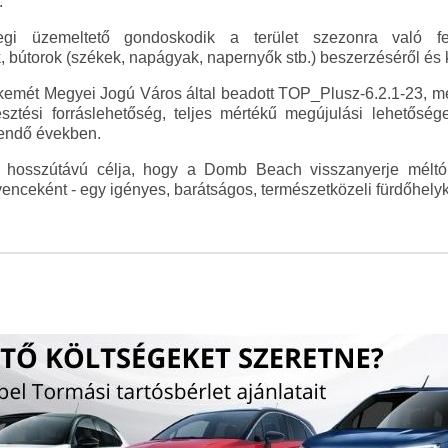
.
gi üzemeltető gondoskodik a terület szezonra való fel
 bútorok (székek, napágyak, napernyők stb.) beszerzéséről és k
emét Megyei Jogú Város által beadott TOP_Plusz-6.2.1-23, me
lesztési forráslehetőség, teljes mértékű megújulási lehetős
endő években.
t. hosszútávú célja, hogy a Domb Beach visszanyerje méltó
enceként - egy igényes, barátságos, természetközeli fürdőhelyk