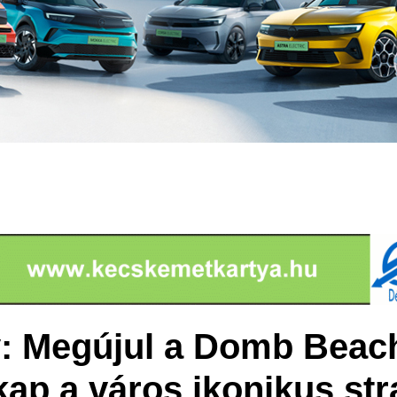
 Megújul a Domb Beach
kap a város ikonikus str