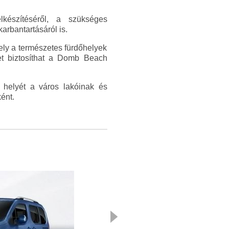
készítéséről, a szükséges
arbantartásáról is.
ly a természetes fürdőhelyek
éget biztosíthat a Domb Beach
 helyét a város lakóinak és
ént.