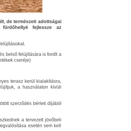
lt, de természeti adottságai
ürdőhellyé fejlessze az
lújításokat.
 belső felújítására is fordít a
zetékek cseréje)
es terasz kerül kialakításra,
újítjuk, a használaton kívüli
tött szerződés bérleti díjából
eszkednek a tervezett jövőbeli
megvalósítása esetén sem kell