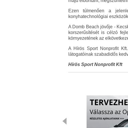
majd elbontani, megszüntetni
Ezen túlmenően a jelenle
konyhatechnológiai eszközök,
A Domb Beach jövője - Kecsk
korszerűsítését is célzó fej
környezetének az elkövetkez
A Hírös Sport Nonprofit Kf
látogatóinak szabadidős kedv
Hírös Sport Nonprofit Kft