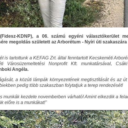
Fidesz-KDNP), a 06. számú egyéni választókerület me
e megoldás született az Arborétum - Nyíri úti szakaszára 
t is tartottunk a KEFAG Zrt. által fenntartott Kecskeméti Arbor
i Városüzemeltetési Nonprofit Kft. munkatársával, Csá
boki Angéla.
ágását, a közúti lámpák környezetének megtisztítását és az ú
őbbiekben pedig több szakaszban folytatjuk a terep rendezését!
lis munkák kezdete novemberben várható! Amint elkezdik a felad
k előre is a munkákat!"