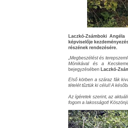
Laczkó-Zsámboki Angéla (
képviselője kezdeményezésér
részének rendezésére.
„Megbeszélést és terepszemlé
Mónikával és a Kecskemét
bejegyzésében
Laczkó-Zsám
Első körben a száraz fák kiv
tételét tűztük ki célul! A kés
Az ígéretek szerint, az aktuá
fogom a lakosságot! Köszönjü