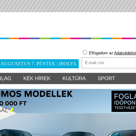
Elfogadom az
Adatvédelmi
. AUGUSZTUS 7. PÉNTEK | IBOLYA
ILÁG
KÉK HÍREK
KULTÚRA
SPORT