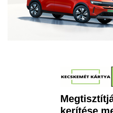
Megtisztítj
kerítése me