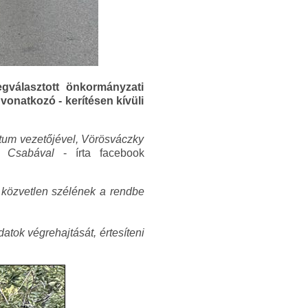
gválasztott önkormányzati
vonatkozó - kerítésen kívüli
étum vezetőjével, Vörösváczky
ki Csabával
- írta facebook
t közvetlen szélének a rendbe
atok végrehajtását, értesíteni