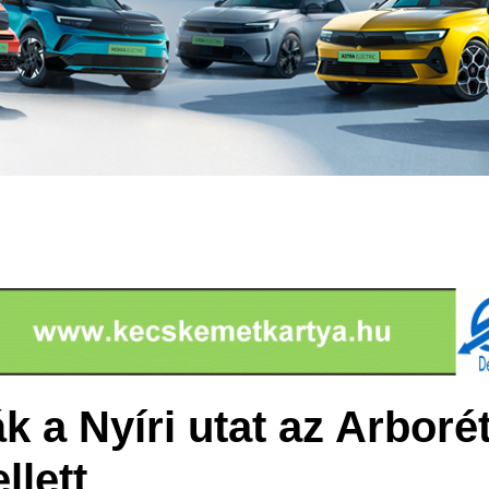
ák a Nyíri utat az Arbor
llett