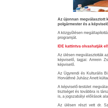
Az újonnan megválasztott ké
polgármester és a képviselő
A közgyűlésen megállapították
programját.
IDE kattintva olvashatják el!
Az ülésen megválasztották az
képviselő, tagjai: Amrein Z
képviselő.
Az Ügyrendi és Kulturális Bi
Horváthné Juhász Anett külta
A képviselő-testület megvála
tisztséget és továbbra is társ
is, a jogszabályi előírások al
Az ülésen részt vett dr. 