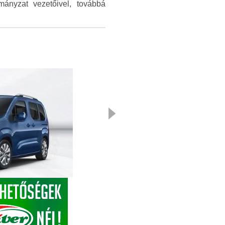
mányzat vezetőivel, továbbá