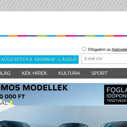
Elfogadom az
Adatvéde
. AUGUSZTUS 8. SZOMBAT | LÁSZLÓ
ILÁG
KÉK HÍREK
KULTÚRA
SPORT