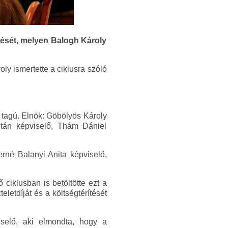
ülését, melyen Balogh Károly
ly ismertette a ciklusra szóló
 tagú. Elnök: Göbölyös Károly
oltán képviselő, Thám Dániel
erné Balanyi Anita képviselő,
ciklusban is betöltötte ezt a
eletdíját és a költségtérítését
selő, aki elmondta, hogy a