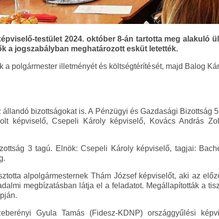
pviselő-testület 2024. október 8-án tartotta meg alakuló 
k a jogszabályban meghatározott esküt letették.
 a polgármester illetményét és költségtérítését, majd Balog Káro
 állandó bizottságokat is. A Pénzügyi és Gazdasági Bizottság 5
solt képviselő, Csepeli Károly képviselő, Kovács András Z
zottság 3 tagú. Elnök: Csepeli Károly képviselő, tagjai: Bach
g.
sztotta alpolgármesternek Thám József képviselőt, aki az előző 
adalmi megbízatásban látja el a feladatot. Megállapították a tiszt
apján.
Szeberényi Gyula Tamás (Fidesz-KDNP) országgyűlési képvi