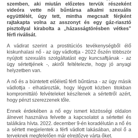
szemben, aki miután előzetes tervük részeként
videóra vette női bűntársa alkalmi szexuális
együttlétét, úgy tett, mintha megcsalt férjként
rajtakapta volna az asszonyt és egy gáz-riasztó
pisztollyal kirabolta a „házasságtörésben vétkes"
férfi riválisát.
A vádirat szerint a prostitúciós tevékenységből élő
kiskunhalasi nő - az ügy vádlottja - 2022 őszén többször
nyújtott szexuális szolgáltatást egy kuncsaftjának - az
ügy sértettjének -, akiről feltételezte, hogy jó anyagi
helyzetben van.
A nő és a büntetett előéletű férfi bűntársa - az ügy másik
vádlottja - elhatározták, hogy légyott közben titokban
kompromittáló felvételeket készítenek a sértettről azért,
hogy pénzt szerezzenek tőle.
Ennek érdekében a nő egy ismert közösségi oldalon
álnevet használva felvette a kapcsolatot a sértettel és
találkára hívta. 2022. december 9-én koradélután a nő és
a sértett megjelentek a férfi vádlott lakásában, ahol ő a
terveknek megfelelően már elrejtőzve várta őket.