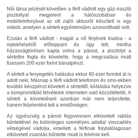
Női társa jelzését követően a férfi vádlott egy gáz-riasztó
pisztollyal megjelent a hálószobában és
mobiltelefonjával az ott zajló aktusról készített is egy
videót, amelyen a sértett egyértelműen azonosítható volt.
Ezután a férfi vádlott - magát a nő férjének kiadva - a
rejtekhelyéről előtoppant és úgy tett, mintha
házasságtörésen kapta volna a párost, a pisztolyt a
sértettre fogta és követelte, hogy a megcsalása miatt
fizessen 200 ezer forint bánatpénzt.
A sértett a fenyegetés hatására ekkor 60 ezer forintot át is
adott neki. Másnap a férfi vádlott telefonon és sms-ekben
további készpénzt követelt a sértettől, kilátásba helyezve
a kompromittáló felvételek interneten való közzétételét. A
sértett a követeléseit azonban már nem teljesítette,
hanem feljelentést tett a rendőrségen.
Az ügyészség a párost fegyveresen elkövetett rablás
bűntettével és különleges személyes adattal visszaélés
vétségével vádolja, emellett a férfinak folytatólagosan
elkövetett zsarolás bűntette miatt is felelnie kell.