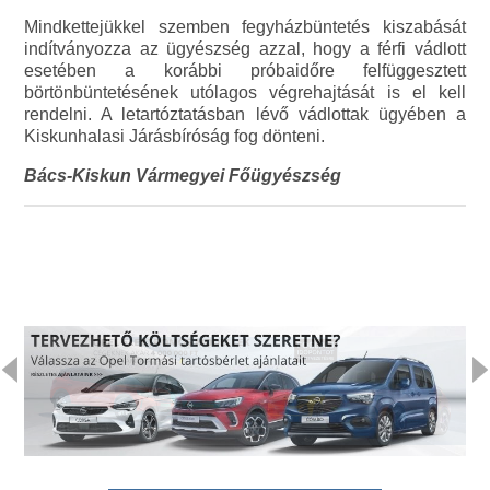
Mindkettejükkel szemben fegyházbüntetés kiszabását
indítványozza az ügyészség azzal, hogy a férfi vádlott
esetében a korábbi próbaidőre felfüggesztett
börtönbüntetésének utólagos végrehajtását is el kell
rendelni. A letartóztatásban lévő vádlottak ügyében a
Kiskunhalasi Járásbíróság fog dönteni.
Bács-Kiskun Vármegyei Főügyészség