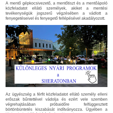
A mentő gépkocsivezető, a mentőtiszt és a mentőápoló
közfeladatot ellátó személyek, akiket a mentési
tevékenységük jogszerű végzésében a vádlott a
fenyegetéseivel és fenyegető fellépésével akadályozott.
Az ügyészség a férfit közfeladatot ellátó személy elleni
erőszak bűntettével vádolja és ezért vele szemben
végrehajtásában próbaidőre felfüggesztett
börtönbüntetés kiszabását indítványozza. Ügyében a