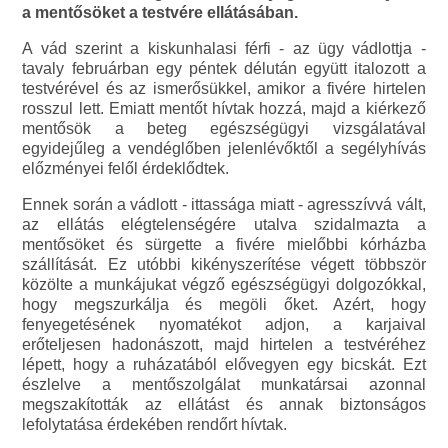
a mentősöket a testvére ellátásában.
A vád szerint a kiskunhalasi férfi - az ügy vádlottja -
tavaly februárban egy péntek délután együtt italozott a
testvérével és az ismerősükkel, amikor a fivére hirtelen
rosszul lett. Emiatt mentőt hívtak hozzá, majd a kiérkező
mentősök a beteg egészségügyi vizsgálatával
egyidejűleg a vendéglőben jelenlévőktől a segélyhívás
előzményei felől érdeklődtek.
Ennek során a vádlott - ittassága miatt - agresszívvá vált,
az ellátás elégtelenségére utalva szidalmazta a
mentősöket és sürgette a fivére mielőbbi kórházba
szállítását. Ez utóbbi kikényszerítése végett többször
közölte a munkájukat végző egészségügyi dolgozókkal,
hogy megszurkálja és megöli őket. Azért, hogy
fenyegetésének nyomatékot adjon, a karjaival
erőteljesen hadonászott, majd hirtelen a testvéréhez
lépett, hogy a ruházatából elővegyen egy bicskát. Ezt
észlelve a mentőszolgálat munkatársai azonnal
megszakították az ellátást és annak biztonságos
lefolytatása érdekében rendőrt hívtak.