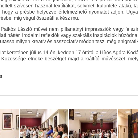
lett szívesen használ textíliákat, selymet, különféle alakú, l
a, hogy a présbe helyezve értelmezhető nyomatot adjon. Ugyan
résbe, míg végül összeáll a kész mű.
 Patkós László művei nem pillanatnyi impressziók vagy felszí
ti háttér, irodalmi reflexiók vagy szakrális inspirációk húzódn
mutassa milyen kreatív és asszociatív módon teszi még enigmat
tárlat keretében július 14-én, kedden 17 órától a Hírös Agóra Kod
özössége elnöke beszélget majd a kiállító művésszel, melyr
a