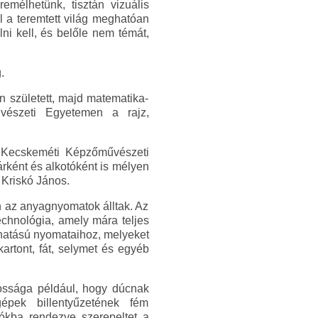
emélhetünk, tisztán vizuális
ul a teremtett világ meghatóan
i kell, és belőle nem témát,
.
n született, majd matematika-
vészeti Egyetemen a rajz,
a Kecskeméti Képzőművészeti
rként és alkotóként is mélyen
 Kriskó János.
 az anyagnyomatok álltak. Az
echnológia, amely mára teljes
 hatású nyomataihoz, melyeket
kartont, fát, selymet és egyéb
ossága például, hogy dúcnak
ógépek billentyűzetének fém
ókba rendezve szerepeltet a