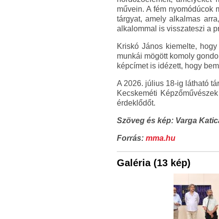
művein. A fém nyomódúcok mel
tárgyat, amely alkalmas arr
alkalommal is visszateszi a p
Kriskó János kiemelte, hogy
munkái mögött komoly gondola
képcímet is idézett, hogy be
A 2026. július 18-ig látható 
Kecskeméti Képzőművészek K
érdeklődőt.
Szöveg és kép: Varga Katic
Forrás:
mma.hu
Galéria (13 kép)