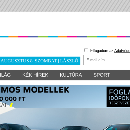
Elfogadom az
Adatvéde
. AUGUSZTUS 8. SZOMBAT | LÁSZLÓ
ILÁG
KÉK HÍREK
KULTÚRA
SPORT