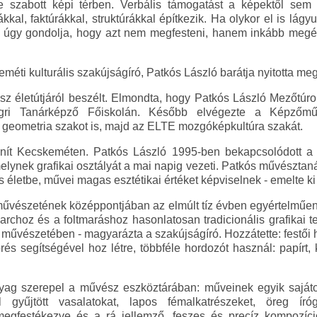
 szabott képi térben. Verbális támogatást a képektől sem r
kkal, faktúrákkal, struktúrákkal építkezik. Ha olykor el is lágy
g úgy gondolja, hogy azt nem megfesteni, hanem inkább megéln
eméti kulturális szakújságíró, Patkós László barátja nyitotta meg
z életútjáról beszélt. Elmondta, hogy Patkós László Mezőtúro
gri Tanárképző Főiskolán. Később elvégezte a Képzőmű
 geometria szakot is, majd az ELTE mozgóképkultúra szakát.
nít Kecskeméten. Patkós László 1995-ben bekapcsolódott 
ynek grafikai osztályát a mai napig vezeti. Patkós művésztaná
is életbe, művei magas esztétikai értéket képviselnek - emelte ki
művészetének középpontjában az elmúlt tíz évben egyértelműen
rchoz és a foltmaráshoz hasonlatosan tradicionális grafikai t
ló művészetében - magyarázta a szakújságíró. Hozzátette: festői
prés segítségével hoz létre, többféle hordozót használ: papírt, 
yag szerepel a művész eszköztárában: műveinek egyik saját
l gyűjtött vasalatokat, lapos fémalkatrészeket, öreg ír
megfestékezve és a rá jellemző, feszes és precíz kompozíci