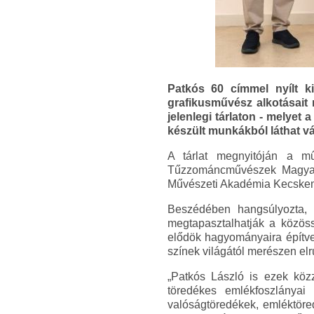
Patkós 60 címmel nyílt ki
grafikusművész alkotásait m
jelenlegi tárlaton - melyet
készült munkákból láthat vá
A tárlat megnyitóján a m
Tűzzománcművészek Magyar
Művészeti Akadémia Kecskemé
Beszédében hangsúlyozta,
megtapasztalhatják a közös
elődök hagyományaira építve,
színek világától merészen el
„Patkós László is ezek köz
töredékes emlékfoszlányai 
valóságtöredékek, emléktöred