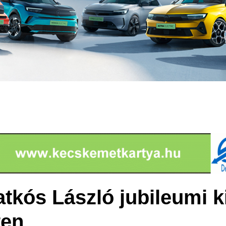
tkós László jubileumi ki
en