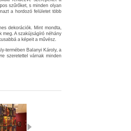
apos szűrőket, s minden olyan
azt a hordozó felületet több
nes dekorációk. Mint mondta,
ak meg. A szakújságíró néhány
ikusabbá a képeit a művész.
ály-termében Balanyi Károly, a
e szeretettel várnak minden