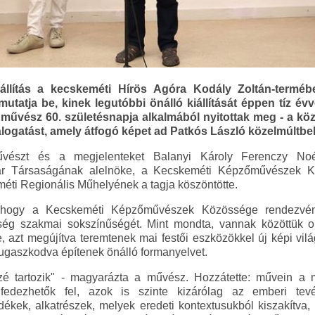
állítás a kecskeméti Hírös Agóra Kodály Zoltán-terméb
utatja be, kinek legutóbbi önálló kiállítását éppen tíz év
 a művész 60. születésnapja alkalmából nyitottak meg - a k
logatást, amely átfogó képet ad Patkós László közelmúltbeli
űvészt és a megjelenteket Balanyi Károly Ferenczy No
 Társaságának alelnöke, a Kecskeméti Képzőművészek K
ti Regionális Műhelyének a tagja köszöntötte.
 hogy a Kecskeméti Képzőművészek Közössége rendezvénye
ség szakmai sokszínűségét. Mint mondta, vannak közöttük 
 azt megújítva teremtenek mai festői eszközökkel új képi világ
rugaszkodva építenek önálló formanyelvet.
zé tartozik" - magyarázta a művész. Hozzátette: művein a
fedezhetők fel, azok is szinte kizárólag az emberi tevé
ékek, alkatrészek, melyek eredeti kontextusukból kiszakítva,