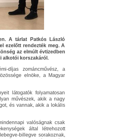
en. A tárlat Patkós László
vel ezelőtt rendezték meg. A
özönség az elmúlt évtizedben
 alkotói korszakáról.
émi-díjas zománcművész, a
özössége elnöke, a Magyar
it látogatók folyamatosan
olyan művészek, akik a nagy
ot, és vannak, akik a lokális
 mindennapi valóságnak csak
kenységek által létrehozott
 lebegve-billegve sorakoznak,